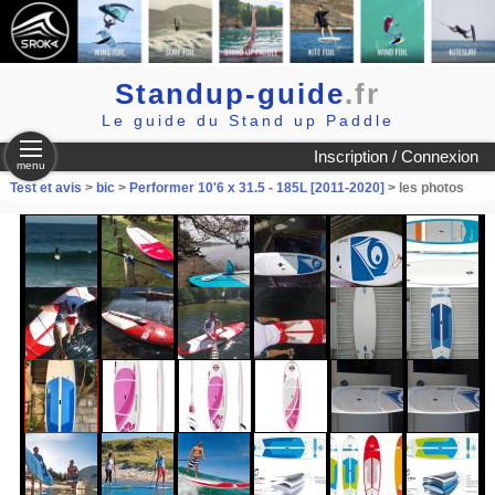
Standup-guide
.fr
Le guide du Stand up Paddle
Inscription / Connexion
menu
Test et avis
>
bic
>
Performer 10'6 x 31.5 - 185L [2011-2020]
> les photos