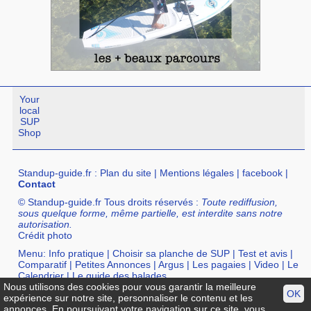
Your
local
SUP
Shop
Standup-guide.fr
:
Plan du site
|
Mentions légales
|
facebook
|
Contact
© Standup-guide.fr Tous droits réservés :
Toute rediffusion,
sous quelque forme, même partielle, est interdite sans notre
autorisation.
Crédit photo
Menu:
Info pratique
|
Choisir sa planche de SUP
|
Test et avis
|
Comparatif
|
Petites Annonces
|
Argus
|
Les pagaies
|
Video
|
Le
Calendrier
|
Le guide des balades
Nous utilisons des cookies pour vous garantir la meilleure
OK
Annuaire :
SurfShop et Magasins pour acheter un SUP
|
Points
expérience sur notre site, personnaliser le contenu et les
Location de SUP
|
Ecole de SUP
annonces. En poursuivant votre navigation sur ce site, vous