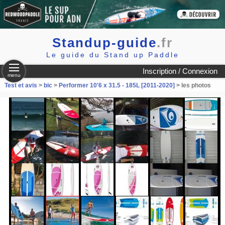
Standup-guide
.fr
Le guide du Stand up Paddle
Inscription / Connexion
menu
Test et avis
>
bic
>
Performer 10'6 x 31.5 - 185L [2011-2020]
> les photos