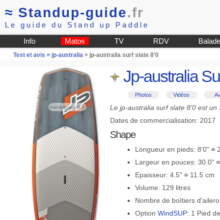
≈
Standup-guide
.fr
Le guide du Stand up Paddle
Info
Matos
TV
RDV
Balad
Test et avis >
jp-australia
> jp-australia surf slate 8'0
Jp-australia Sur
Photos
Vidéos
Av
Le jp-australia surf slate 8'0 est u
Dates de commercialisation: 2017
Shape
Longueur en pieds: 8'0" ≡
Largeur en pouces: 30.0" 
Epaisseur: 4.5" ≡ 11.5 cm
Volume: 129 litres
Nombre de boîtiers d'ailero
Option
WindSUP
: 1 Pied d