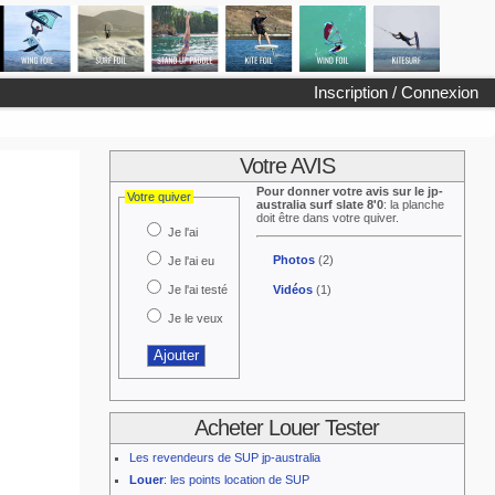
Inscription / Connexion
Votre AVIS
Pour donner votre avis sur le jp-
Votre quiver
australia surf slate 8'0
: la planche
doit être dans votre quiver.
Je l'ai
Photos
(2)
Je l'ai eu
Je l'ai testé
Vidéos
(1)
Je le veux
Acheter Louer Tester
Les revendeurs de SUP jp-australia
Louer
: les points location de SUP