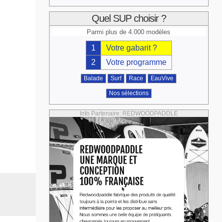
Quel SUP choisir ?
Parmi plus de 4.000 modèles
1
Votre gabarit ?
2
Votre programme
Balade
Surf
Race
EauVive
Nos sélections
Info Partenaire: REDWOODPADDLE