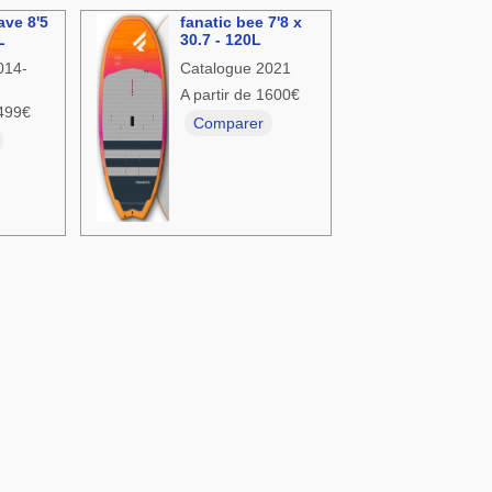
ave 8'5
fanatic bee 7'8 x
L
30.7 - 120L
014-
Catalogue 2021
A partir de 1600€
1499€
Comparer