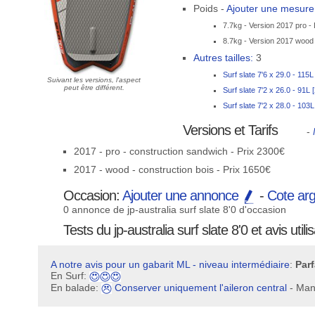
Poids -
Ajouter une mesur
7.7kg - Version 2017 pro -
8.7kg - Version 2017 wood 
Autres tailles:
3
Surf slate 7'6 x 29.0 - 115
Suivant les versions, l'aspect
peut être différent.
Surf slate 7'2 x 26.0 - 91L
Surf slate 7'2 x 28.0 - 103
Versions et Tarifs
-
2017 - pro - construction sandwich - Prix 2300€
2017 - wood - construction bois - Prix 1650€
Occasion:
Ajouter une annonce
-
Cote ar
0 annonce de jp-australia surf slate 8'0 d'occasion
Tests du jp-australia surf slate 8'0 et avis utili
A notre avis pour un gabarit ML - niveau intermédiaire
:
Parf
En Surf:
En balade:
Conserver uniquement l'aileron central
- Man