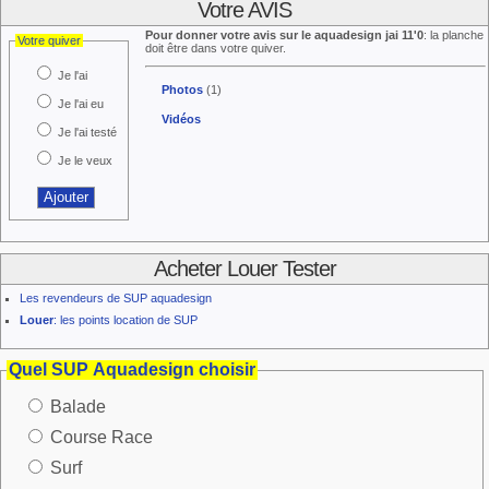
Votre AVIS
Pour donner votre avis sur le aquadesign jai 11'0
: la planche
Votre quiver
doit être dans votre quiver.
Je l'ai
Photos
(1)
Je l'ai eu
Vidéos
Je l'ai testé
Je le veux
Acheter Louer Tester
Les revendeurs de SUP aquadesign
Louer
: les points location de SUP
Quel SUP Aquadesign choisir
Balade
Course Race
Surf