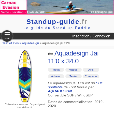
Standup-guide
.fr
Le guide du Stand up Paddle
Inscription / Connexion
menu
Test et avis >
aquadesign
> aquadesign jai 11'0
Aquadesign Jai
11'0 x 34.0
Photos
Vidéos
Avis
Acheter
Tester
Comparer
Le aquadesign jai 11'0 est un
SUP
gonflable
de Tout terrain par
AQUADESIGN
.
Convertible SUP / WindSUP
Dates de commercialisation: 2019-
Suivant les versions, l'aspect peut
2020
être différent.