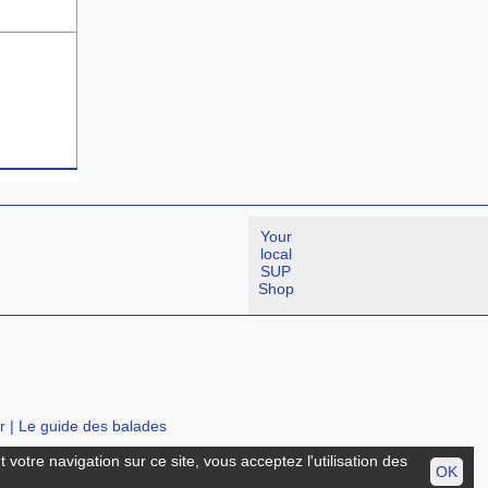
Your
local
SUP
Shop
r
|
Le guide des balades
votre navigation sur ce site, vous acceptez l'utilisation des
OK