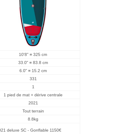
10'8" ≡ 325 cm
33.0" ≡ 83.8 cm
6.0" ≡ 15.2 cm
331
1
1 pied de mat + dérive centrale
2021
Tout terrain
8.8kg
021 deluxe SC - Gonflable 1150€