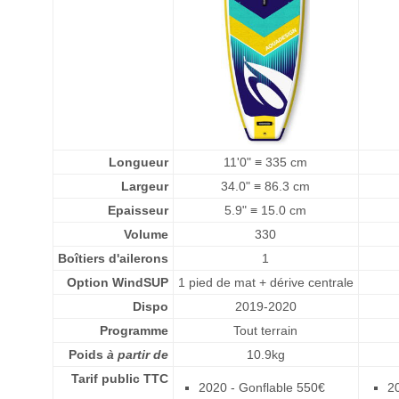
Longueur
11'0" ≡ 335 cm
Largeur
34.0" ≡ 86.3 cm
Epaisseur
5.9" ≡ 15.0 cm
Volume
330
Boîtiers d'ailerons
1
Option WindSUP
1 pied de mat + dérive centrale
Dispo
2019-2020
Programme
Tout terrain
Poids
à partir de
10.9kg
Tarif public TTC
2020 - Gonflable 550€
2