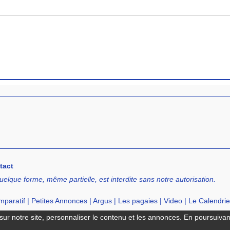
tact
uelque forme, même partielle, est interdite sans notre autorisation.
paratif
|
Petites Annonces
|
Argus
|
Les pagaies
|
Video
|
Le Calendrie
cation de SUP
|
Ecole de SUP
ur notre site, personnaliser le contenu et les annonces. En poursuivant 