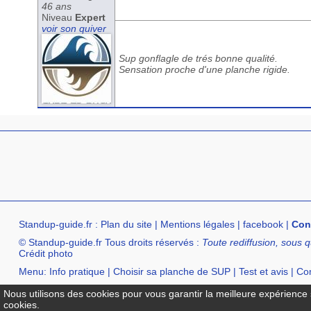
46 ans
Niveau
Expert
voir son quiver
Sup gonflagle de trés bonne qualité.
Sensation proche d'une planche rigide.
Standup-guide.fr
:
Plan du site
|
Mentions légales
|
facebook
|
Con
© Standup-guide.fr Tous droits réservés :
Toute rediffusion, sous q
Crédit photo
Menu:
Info pratique
|
Choisir sa planche de SUP
|
Test et avis
|
Com
Annuaire :
SurfShop et Magasins pour acheter un SUP
|
Points Lo
Nous utilisons des cookies pour vous garantir la meilleure expérience s
cookies.