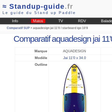
≈
Standup-guide
.fr
Le guide du Stand up Paddle
Info
Matos
TV
RDV
Balad
Comparatif SUP
> aquadesign jai 11'0 / starboard igo 10'8
Comparatif aquadesign jai 11'
Marque
AQUADESIGN
Modèle
Jai 11'0 x 34.0
Outline