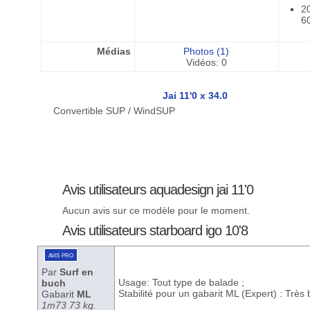
2
6
Médias
Photos (1)
Vidéos: 0
Jai 11'0 x 34.0
Convertible SUP / WindSUP
Avis utilisateurs aquadesign jai 11'0
Aucun avis sur ce modèle pour le moment.
Avis utilisateurs starboard igo 10'8
avis pro
Par
Surf en
Usage: Tout type de balade ;
buch
Stabilité pour un gabarit ML (Expert) : Très
Gabarit
ML
1m73 73 kg.