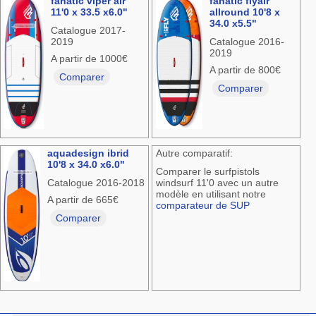
fanatic viper air
fanatic flyair
11'0 x 33.5 x6.0"
allround 10'8 x
34.0 x5.5"
Catalogue 2017-
2019
Catalogue 2016-
2019
A partir de 1000€
A partir de 800€
Comparer
Comparer
aquadesign ibrid
Autre comparatif:
10'8 x 34.0 x6.0"
Comparer le surfpistols
Catalogue 2016-2018
windsurf 11'0 avec un autre
modèle en utilisant notre
A partir de 665€
comparateur de SUP
Comparer