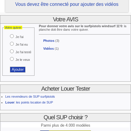
Vous devez être connecté pour ajouter des vidéos
Votre AVIS
Pour donner votre avis sur le surfpistols windsurf 11'0
: la
Votre quiver
planche doit être dans votre quiver.
Je l'ai
Photos
(3)
Je l'ai eu
Vidéos
(1)
Je l'ai testé
Je le veux
Acheter Louer Tester
Les revendeurs de SUP surfpistols
Louer
: les points location de SUP
Quel SUP choisir ?
Parmi plus de 4.000 modèles