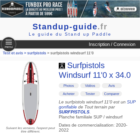
Standup-guide
.fr
Le guide du Stand up Paddle
Inscription / Connexion
menu
Test et avis >
surfpistols
> surfpistols windsurf 11'0
Surfpistols
Windsurf 11'0 x 34.0
Photos
Vidéos
Avis
Acheter
Tester
Comparer
Le surfpistols windsurf 11'0 est un
SUP
gonflable
de Tout terrain par
SURFPISTOLS
.
Planche familiale SUP / windsurf
Dates de commercialisation: 2020-
Suivant les versions, l'aspect peut
2022
être différent.