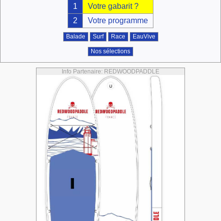
1
Votre gabarit ?
2
Votre programme
Balade
Surf
Race
EauVive
Nos sélections
Info Partenaire: REDWOODPADDLE