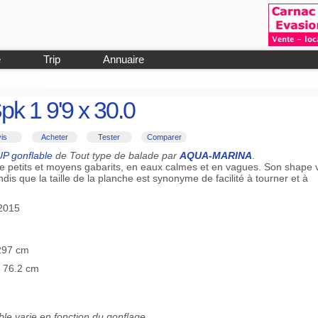
e
Trip
Annuaire
k 1 9'9 x 30.0
is
Acheter
Tester
Comparer
P gonflable
de Tout type de balade par
AQUA-MARINA
.
e petits et moyens gabarits, en eaux calmes et en vagues. Son shape 
dis que la taille de la planche est synonyme de facilité à tourner et à
-2015
 297 cm
≡ 76.2 cm
le varie en fonction du gonflage.