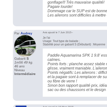
gonflage!!! Très mauvaise qualité!
Pagaie lourde!
Dommage car le SUP est de bonne 
Les ailerons sont difficiles à mettre 
Avis ajouté le 7 Juin 2015--
Par
Audrey
Je l'ai
Usage: Tout type de balade ;
Stabilité pour un gabarit S (Débutant) : Moyenne
Paddle Aquamarina SPK 1 9.8' essay
Gabarit
S
calmes.
1m56 49 kg.
Points forts : planche assez stabl
46 ans
glisse, vraiment maniable. L'aileron 
Niveau
Points négatifs: Les ailerons : difficl
Intermédiaire
et la pagaie sont à remplacer de su
ou fibre de verre !
Sinon bon rapport qualité prix, idéa
sac ou des chaussons et le design 
Avis ajouté le 19 Mars 2015--