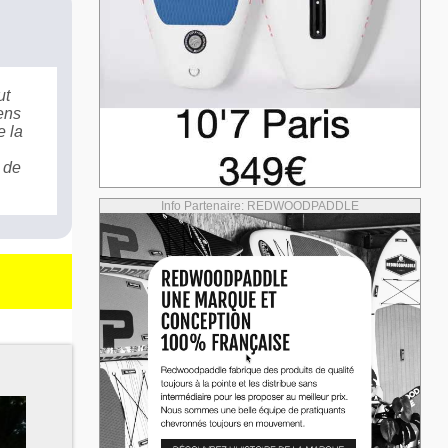
ut
ens
e la
 de
Info Partenaire: REDWOODPADDLE