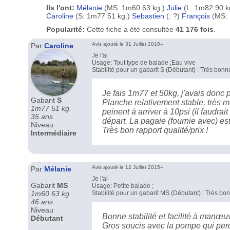
Ils l'ont:
Mélanie
(MS: 1m60 63 kg.)
Julie
(L: 1m82 90 k
Caroline
(S: 1m77 51 kg.)
Sebastien
(: ?)
François
(MS: 
Popularité:
Cette fiche a été consultée
41 176 fois
.
Avis ajouté le 31 Juillet 2015--
Par
Caroline
Je l'ai
Usage: Tout type de balade ;Eau vive
Stabilité pour un gabarit S (Débutant) : Très bonn
Je fais 1m77 et 50kg, j'avais donc peu
Gabarit
S
Planche relativement stable, très m
1m77 51 kg.
peinent à arriver à 10psi (il faudra
35 ans
départ. La pagaie (fournie avec) es
Niveau
Très bon rapport qualité/prix !
Intermédiaire
Avis ajouté le 12 Juillet 2015--
Par
Mélanie
Je l'ai
Gabarit
MS
Usage: Petite balade ;
1m60 63 kg.
Stabilité pour un gabarit MS (Débutant) : Très bo
46 ans
Niveau
Bonne stabilité et facilité à manœuv
Débutant
Gros soucis avec la pompe qui per