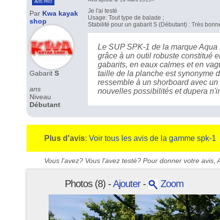
avis pro
Je l'ai testé
Par
Kwa kayak
Usage: Tout type de balade ;
shop
Stabilité pour un gabarit S (Débutant) : Très bonn
Le SUP SPK-1 de la marque Aqua Ma
grâce à un outil robuste constitué 
gabarits, en eaux calmes et en vag
Gabarit
S
taille de la planche est synonyme d
ressemble à un shorboard avec un c
ans
nouvelles possibilités et dupera n'i
Niveau
Débutant
Plus d'avis
:
Voir tous les avis de la gamme spk-1
Vous l'avez? Vous l'avez testé? Pour donner votre avis, A
Photos (8) -
Ajouter
-
Zoom