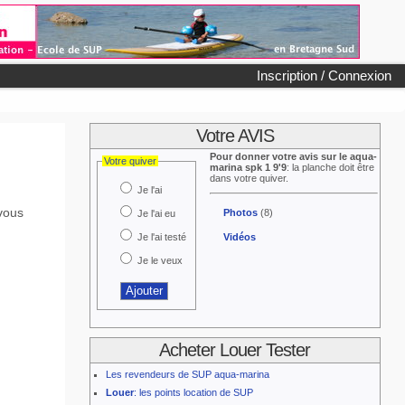
Inscription / Connexion
Votre AVIS
Pour donner votre avis sur le aqua-
Votre quiver
marina spk 1 9'9
: la planche doit être
dans votre quiver.
Je l'ai
vous
Photos
(8)
Je l'ai eu
Je l'ai testé
Vidéos
Je le veux
Acheter Louer Tester
Les revendeurs de SUP aqua-marina
Louer
: les points location de SUP