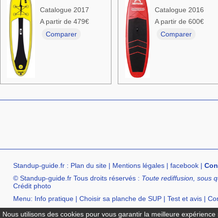
Catalogue 2017
Catalogue 2016
A partir de 479€
A partir de 600€
Comparer
Comparer
Standup-guide.fr
:
Plan du site
|
Mentions légales
|
facebook
|
Con
© Standup-guide.fr Tous droits réservés :
Toute rediffusion, sous q
Crédit photo
Menu:
Info pratique
|
Choisir sa planche de SUP
|
Test et avis
|
Com
Annuaire :
SurfShop et Magasins pour acheter un SUP
|
Points Lo
Nous utilisons des cookies pour vous garantir la meilleure expérience s