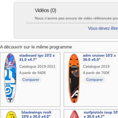
Vidéos (0)
Nous n'avons pas encore de vidéo référencée pou
Vous devez être
A découvrir sur le même programme
starboard igo 10'2 x
adrn cruiser 10'2 x
31.0 x4.7"
30.0 x5.0"
Catalogue 2019-2021
Catalogue 2019
A partir de 940€
A partir de 760€
Comparer
Comparer
blackwings rvolt
surfpistols isup 10
10'0 x 30.0 x4.0"
x 30.0 x4.7"