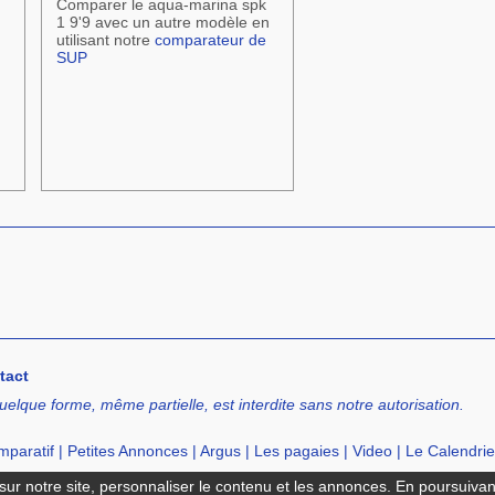
Comparer le aqua-marina spk
1 9'9 avec un autre modèle en
utilisant notre
comparateur de
SUP
tact
uelque forme, même partielle, est interdite sans notre autorisation.
paratif
|
Petites Annonces
|
Argus
|
Les pagaies
|
Video
|
Le Calendrie
cation de SUP
|
Ecole de SUP
ur notre site, personnaliser le contenu et les annonces. En poursuivant 