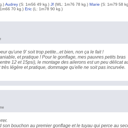
g.)
Audrey
(S: 1m56 49 kg.)
Jf
(ML: 1m76 78 kg.)
Marie
(S: 1m79 58 kg
1m66 70 kg.)
Eric
(L: 1m78 90 kg.)
e
r qu'une 9' soit trop petite...et bien, non ça le fait !
aniable, et pratique ! Pour le gonflage, mes pauvres petits bras
it entre 12 et 15psi), le montage des ailerons est un peu délicat a
t très légère et pratique, dommage qu'elle ne soit pas incurvée.
nne
rer.
d son bouchon au premier gonflage et le tuyau qui perce au se