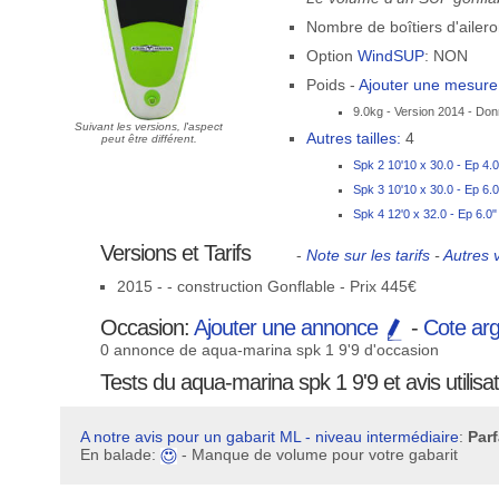
Nombre de boîtiers d'ailero
Option
WindSUP
: NON
Poids -
Ajouter une mesur
9.0kg - Version 2014 - Don
Suivant les versions, l'aspect
Autres tailles:
4
peut être différent.
Spk 2 10'10 x 30.0 - Ep 4.
Spk 3 10'10 x 30.0 - Ep 6.
Spk 4 12'0 x 32.0 - Ep 6.0
Versions et Tarifs
-
Note sur les tarifs
-
Autres 
2015 - - construction Gonflable - Prix 445€
Occasion:
Ajouter une annonce
-
Cote ar
0 annonce de aqua-marina spk 1 9'9 d'occasion
Tests du aqua-marina spk 1 9'9 et avis utilisa
A notre avis pour un gabarit ML - niveau intermédiaire
:
Parf
En balade:
- Manque de volume pour votre gabarit