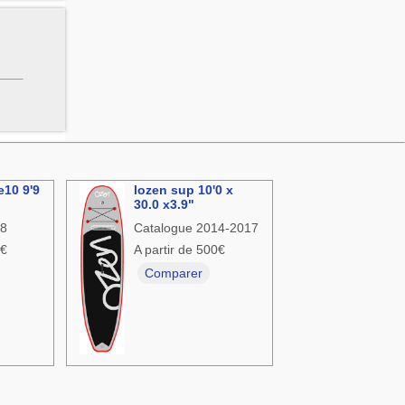
e10 9'9
lozen sup 10'0 x
30.0 x3.9"
18
Catalogue 2014-2017
9€
A partir de 500€
Comparer