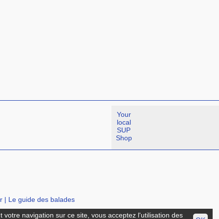
Your
local
SUP
Shop
r
|
Le guide des balades
votre navigation sur ce site, vous acceptez l'utilisation des