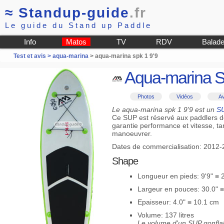
≈
Standup-guide
.fr
Le guide du Stand up Paddle
Info
Matos
TV
RDV
Balad
Test et avis >
aqua-marina
> aqua-marina spk 1 9'9
Aqua-marina Sp
Photos
Vidéos
Av
Le aqua-marina spk 1 9'9 est un
SU
Ce SUP est réservé aux paddlers d
garantie performance et vitesse, tan
manoeuvrer.
Dates de commercialisation: 2012
Shape
Longueur en pieds: 9'9" ≡
Largeur en pouces: 30.0" 
Epaisseur: 4.0" ≡ 10.1 cm
Volume: 137 litres
Le volume d'un SUP gonflab