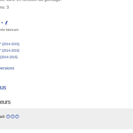
ns: 3
e +
née fabricant
0" [2014-2015]
0" [2014-2015]
" [2014-2015]
versions
gus
teurs
ait