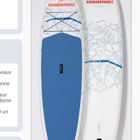
 eaux
bonne
leur
arbone
r un