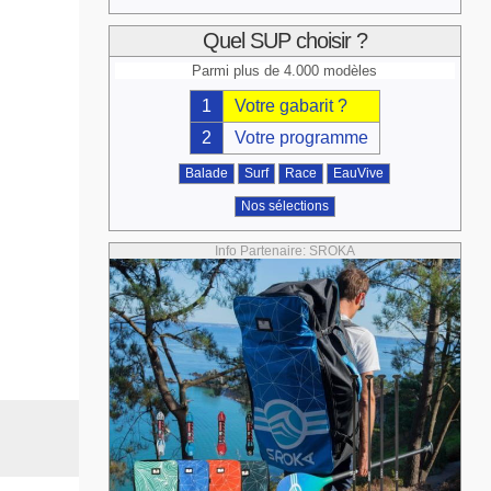
Quel SUP choisir ?
Parmi plus de 4.000 modèles
1
Votre gabarit ?
2
Votre programme
Balade
Surf
Race
EauVive
Nos sélections
Info Partenaire: SROKA