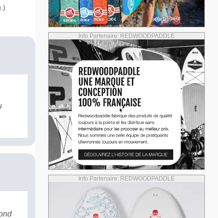
.)
Info Partenaire: REDWOODPADDLE
u
Info Partenaire: REDWOODPADDLE
cond