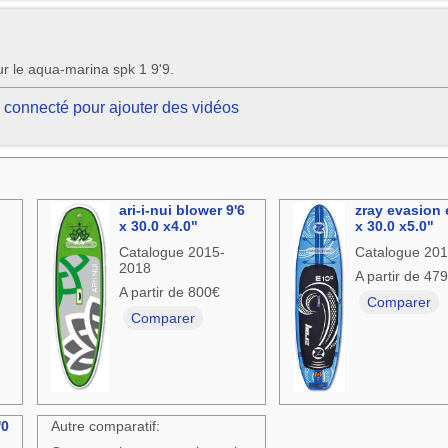
r le aqua-marina spk 1 9'9.
 connecté pour ajouter des vidéos
ari-i-nui blower 9'6
zray evasion 
x 30.0 x4.0"
x 30.0 x5.0"
Catalogue 2015-
Catalogue 20
2018
A partir de 47
A partir de 800€
Comparer
Comparer
'0
Autre comparatif: