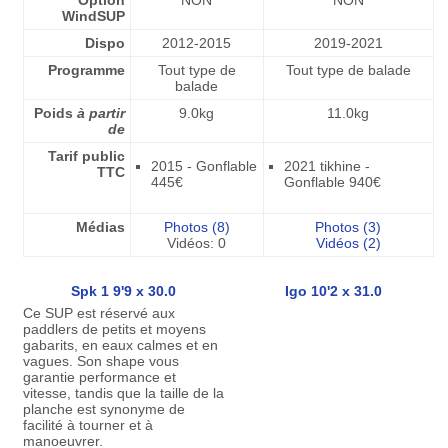
Option
NON
NON
WindSUP
Dispo
2012-2015
2019-2021
Programme
Tout type de
Tout type de balade
balade
Poids
à partir
9.0kg
11.0kg
de
Tarif public
2015 - Gonflable
2021 tikhine -
TTC
445€
Gonflable 940€
Médias
Photos (8)
Photos (3)
Vidéos: 0
Vidéos (2)
Spk 1 9'9 x 30.0
Igo 10'2 x 31.0
Ce SUP est réservé aux
paddlers de petits et moyens
gabarits, en eaux calmes et en
vagues. Son shape vous
garantie performance et
vitesse, tandis que la taille de la
planche est synonyme de
facilité à tourner et à
manoeuvrer.