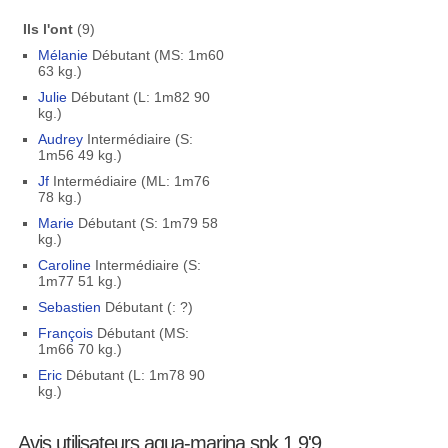
Ils l'ont
(9)
Mélanie
Débutant (MS: 1m60
63 kg.)
Julie
Débutant (L: 1m82 90
kg.)
Audrey
Intermédiaire (S:
1m56 49 kg.)
Jf
Intermédiaire (ML: 1m76
78 kg.)
Marie
Débutant (S: 1m79 58
kg.)
Caroline
Intermédiaire (S:
1m77 51 kg.)
Sebastien
Débutant (: ?)
François
Débutant (MS:
1m66 70 kg.)
Eric
Débutant (L: 1m78 90
kg.)
Avis utilisateurs aqua-marina spk 1 9'9