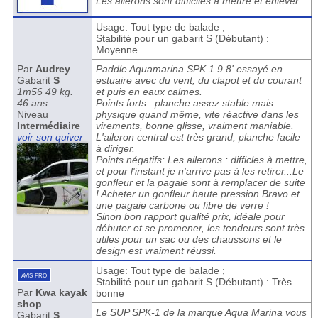
Les ailerons sont difficiles à mettre et enlever.
Usage: Tout type de balade ;
Stabilité pour un gabarit S (Débutant) :
Moyenne
Par
Audrey
Paddle Aquamarina SPK 1 9.8' essayé en
Gabarit
S
estuaire avec du vent, du clapot et du courant
1m56 49 kg.
et puis en eaux calmes.
46 ans
Points forts : planche assez stable mais
Niveau
physique quand même, vite réactive dans les
Intermédiaire
virements, bonne glisse, vraiment maniable.
voir son quiver
L'aileron central est très grand, planche facile
à diriger.
Points négatifs: Les ailerons : difficles à mettre,
et pour l'instant je n'arrive pas à les retirer...Le
gonfleur et la pagaie sont à remplacer de suite
! Acheter un gonfleur haute pression Bravo et
une pagaie carbone ou fibre de verre !
Sinon bon rapport qualité prix, idéale pour
débuter et se promener, les tendeurs sont très
utiles pour un sac ou des chaussons et le
design est vraiment réussi.
Usage: Tout type de balade ;
avis pro
Stabilité pour un gabarit S (Débutant) : Très
Par
Kwa kayak
bonne
shop
Le SUP SPK-1 de la marque Aqua Marina vous
Gabarit
S