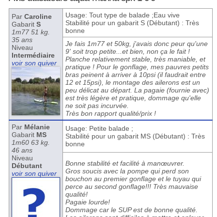
Usage: Tout type de balade ;Eau vive
Par
Caroline
Stabilité pour un gabarit S (Débutant) : Très
Gabarit
S
bonne
1m77 51 kg.
35 ans
Je fais 1m77 et 50kg, j'avais donc peur qu'une
Niveau
9' soit trop petite...et bien, non ça le fait !
Intermédiaire
Planche relativement stable, très maniable, et
voir son quiver
pratique ! Pour le gonflage, mes pauvres petits
bras peinent à arriver à 10psi (il faudrait entre
12 et 15psi), le montage des ailerons est un
peu délicat au départ. La pagaie (fournie avec)
est très légère et pratique, dommage qu'elle
ne soit pas incurvée.
Très bon rapport qualité/prix !
Par
Mélanie
Usage: Petite balade ;
Gabarit
MS
Stabilité pour un gabarit MS (Débutant) : Très
1m60 63 kg.
bonne
46 ans
Niveau
Bonne stabilité et facilité à manœuvrer.
Débutant
Gros soucis avec la pompe qui perd son
voir son quiver
bouchon au premier gonflage et le tuyau qui
perce au second gonflage!!! Très mauvaise
qualité!
Pagaie lourde!
Dommage car le SUP est de bonne qualité.