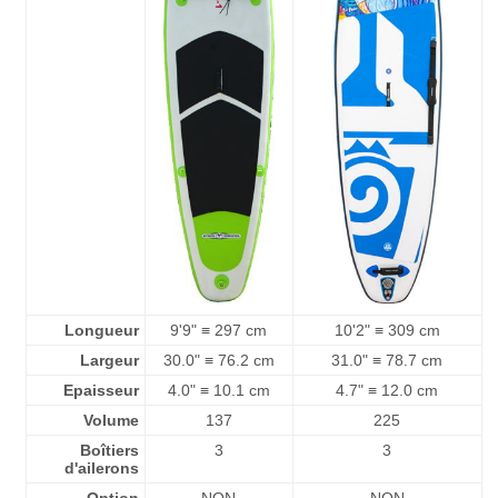
Longueur
9'9" ≡ 297 cm
10'2" ≡ 309 cm
Largeur
30.0" ≡ 76.2 cm
31.0" ≡ 78.7 cm
Epaisseur
4.0" ≡ 10.1 cm
4.7" ≡ 12.0 cm
Volume
137
225
Boîtiers
3
3
d'ailerons