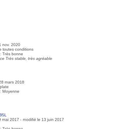
11 nov. 2020
 toutes conditions
 : Très bonne
e Très stable, très agréable
 28 mars 2018
plate
) : Moyenne
295L
9 mai 2017 - modifié le 13 juin 2017
 : Très bonne