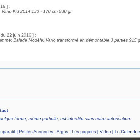
16 ] :
: Vario Kid 2014 130 - 170 cm 930 gr
 du 22 juin 2016 ] :
gramme: Balade Modèle: Vario transformé en démontable 3 parties 915 g
tact
uelque forme, même partielle, est interdite sans notre autorisation.
paratif
|
Petites Annonces
|
Argus
|
Les pagaies
|
Video
|
Le Calendrie
cation de SUP
|
Ecole de SUP