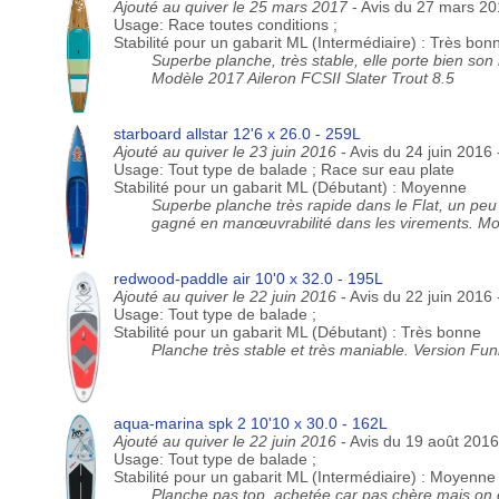
Ajouté au quiver le 25 mars 2017
- Avis du 27 mars 20
Usage: Race toutes conditions ;
Stabilité pour un gabarit ML (Intermédiaire) : Très bon
Superbe planche, très stable, elle porte bien son n
Modèle 2017 Aileron FCSII Slater Trout 8.5
starboard allstar 12'6 x 26.0 - 259L
Ajouté au quiver le 23 juin 2016
- Avis du 24 juin 2016
Usage: Tout type de balade ; Race sur eau plate
Stabilité pour un gabarit ML (Débutant) : Moyenne
Superbe planche très rapide dans le Flat, un peu 
gagné en manœuvrabilité dans les virements. Mod
redwood-paddle air 10'0 x 32.0 - 195L
Ajouté au quiver le 22 juin 2016
- Avis du 22 juin 2016
Usage: Tout type de balade ;
Stabilité pour un gabarit ML (Débutant) : Très bonne
Planche très stable et très maniable. Version Fun
aqua-marina spk 2 10'10 x 30.0 - 162L
Ajouté au quiver le 22 juin 2016
- Avis du 19 août 2016
Usage: Tout type de balade ;
Stabilité pour un gabarit ML (Intermédiaire) : Moyenne
Planche pas top, achetée car pas chère mais on en