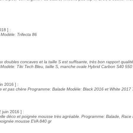
018 ] :
Modèle: Trifecta 86
:
doubles concaves et la taille S est suffisante, très bon rapport qualité 
odèle: Tiki Tech Bleu, taille S, manche ovale Hybrid Carbon S40 550
in 2016 ] :
nie et pas chère Programme: Balade Modèle: Black 2016 et White 2017 
2 juin 2016 ] :
s belle déco et poignée mousse très agréable. Programme: Balade, Race
 poignée mousse EVA 840 gr