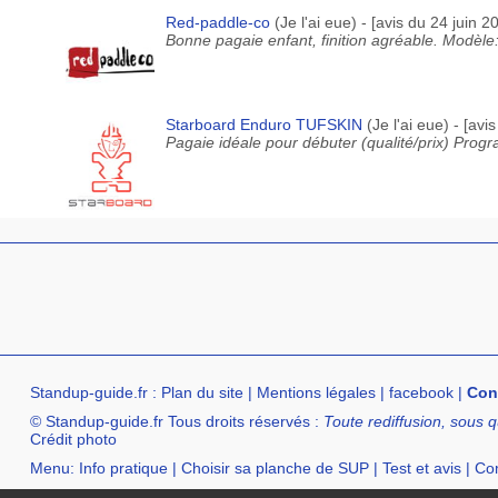
Red-paddle-co
(Je l'ai eue) - [avis du 24 juin 20
Bonne pagaie enfant, finition agréable. Modèle
Starboard Enduro TUFSKIN
(Je l'ai eue) - [avis
Pagaie idéale pour débuter (qualité/prix) Pro
Standup-guide.fr
:
Plan du site
|
Mentions légales
|
facebook
|
Con
© Standup-guide.fr Tous droits réservés :
Toute rediffusion, sous q
Crédit photo
Menu:
Info pratique
|
Choisir sa planche de SUP
|
Test et avis
|
Com
Annuaire :
SurfShop et Magasins pour acheter un SUP
|
Points Lo