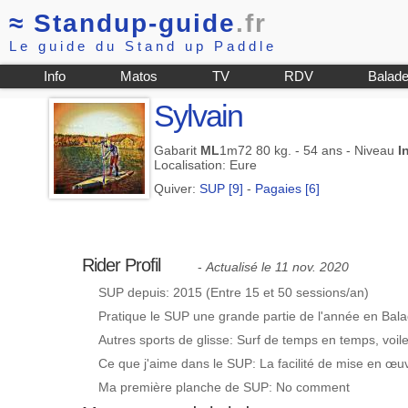
≈
Standup-guide
.fr
Le guide du Stand up Paddle
Info
Matos
TV
RDV
Balad
Sylvain
Gabarit
ML
1m72 80 kg. - 54 ans - Niveau
I
Localisation: Eure
Quiver:
SUP [9]
-
Pagaies [6]
Rider Profil
-
Actualisé le 11 nov. 2020
SUP depuis: 2015 (Entre 15 et 50 sessions/an)
Pratique le SUP une grande partie de l'année en Bala
Autres sports de glisse: Surf de temps en temps, voi
Ce que j'aime dans le SUP: La facilité de mise en œ
Ma première planche de SUP: No comment