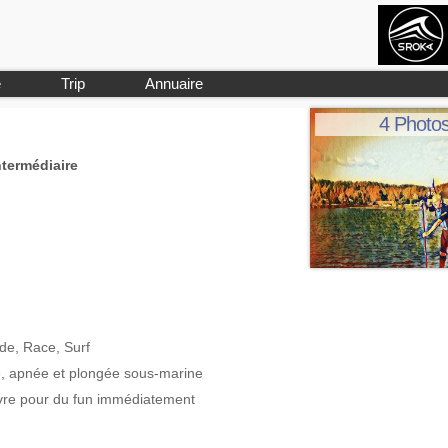
e
Trip
Annuaire
4 Photo
ntermédiaire
de, Race, Surf
le, apnée et plongée sous-marine
uvre pour du fun immédiatement