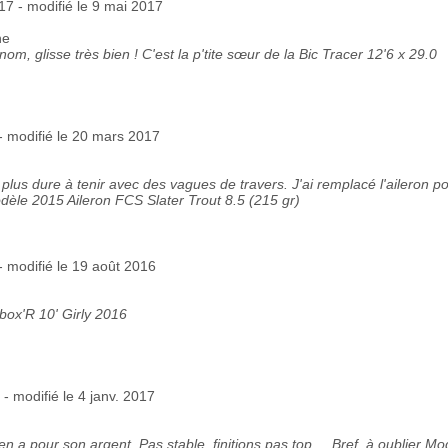
17 - modifié le 9 mai 2017
ne
om, glisse très bien ! C'est la p'tite sœur de la Bic Tracer 12'6 x 29.0
 - modifié le 20 mars 2017
plus dure à tenir avec des vagues de travers. J'ai remplacé l'aileron p
èle 2015 Aileron FCS Slater Trout 8.5 (215 gr)
 - modifié le 19 août 2016
box'R 10' Girly 2016
 - modifié le 4 janv. 2017
 a pour son argent. Pas stable, finitions pas top ... Bref, à oublier Mo