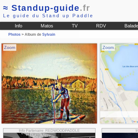
≈
Standup-guide
.fr
Le guide du Stand up Paddle
Info
Matos
TV
RDV
Balad
Photos
> Album de
Sylvain
Zoom
Zoom
Info Partenaire: REDWOODPADDLE
I