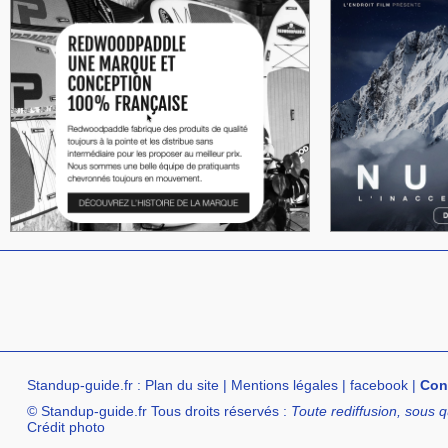
Standup-guide.fr
:
Plan du site
|
Mentions légales
|
facebook
|
Con
© Standup-guide.fr Tous droits réservés :
Toute rediffusion, sous q
Crédit photo