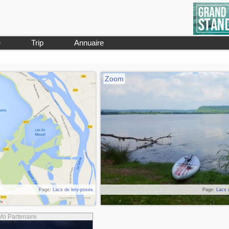
e
Trip
Annuaire
Zoom
Page:
Lacs de lery-poses
Page:
Lacs 
nfo Partenaire