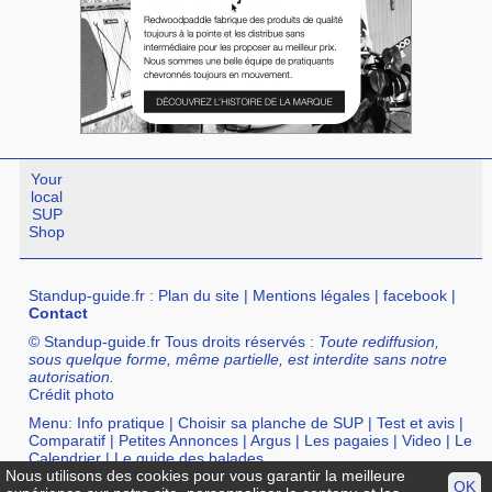
Your
local
SUP
Shop
Standup-guide.fr
:
Plan du site
|
Mentions légales
|
facebook
|
Contact
© Standup-guide.fr Tous droits réservés :
Toute rediffusion,
sous quelque forme, même partielle, est interdite sans notre
autorisation.
Crédit photo
Menu:
Info pratique
|
Choisir sa planche de SUP
|
Test et avis
|
Comparatif
|
Petites Annonces
|
Argus
|
Les pagaies
|
Video
|
Le
Calendrier
|
Le guide des balades
Nous utilisons des cookies pour vous garantir la meilleure
Annuaire :
SurfShop et Magasins pour acheter un SUP
|
Points
OK