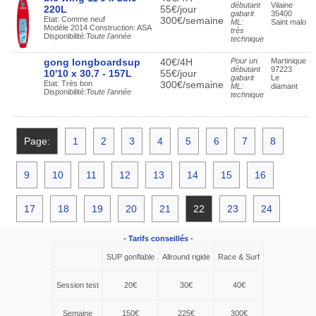
débutant
Vilaine
220L
55€/jour
gabarit
35400
Etat: Comme neuf
300€/semaine
ML:
Saint malo
Modèle 2014 Construction: ASA
très
Disponibilité:
Toute l'année
technique
gong longboardsup
40€/4H
Pour un
Martinique
débutant
97223
10'10 x 30.7 - 157L
55€/jour
gabarit
Le
Etat: Très bon
300€/semaine
ML:
diamant
Disponibilité:
Toute l'année
technique
Page:
1
2
3
4
5
6
7
8
9
10
11
12
13
14
15
16
17
18
19
20
21
22
23
24
-
Tarifs conseillés
-
SUP gonflable
Allround rigide
Race & Surf
Session test
20€
30€
40€
Semaine
150€
225€
300€