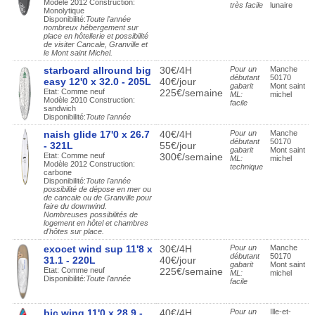
Modèle 2012 Construction:
très facile
lunaire
Monolytique
Disponibilité:
Toute l'année
nombreux hébergement sur
place en hôtellerie et possibilité
de visiter Cancale, Granville et
le Mont saint Michel.
starboard allround big
30€/4H
Pour un
Manche
débutant
50170
easy 12'0 x 32.0 - 205L
40€/jour
gabarit
Mont saint
Etat: Comme neuf
225€/semaine
ML:
michel
Modèle 2010 Construction:
facile
sandwich
Disponibilité:
Toute l'année
naish glide 17'0 x 26.7
40€/4H
Pour un
Manche
débutant
50170
- 321L
55€/jour
gabarit
Mont saint
Etat: Comme neuf
300€/semaine
ML:
michel
Modèle 2012 Construction:
technique
carbone
Disponibilité:
Toute l'année
possibilité de dépose en mer ou
de cancale ou de Granville pour
faire du downwind.
Nombreuses possibilités de
logement en hôtel et chambres
d'hôtes sur place.
exocet wind sup 11'8 x
30€/4H
Pour un
Manche
débutant
50170
31.1 - 220L
40€/jour
gabarit
Mont saint
Etat: Comme neuf
225€/semaine
ML:
michel
Disponibilité:
Toute l'année
facile
bic wing 11'0 x 28.9 -
40€/4H
Pour un
Ille-et-