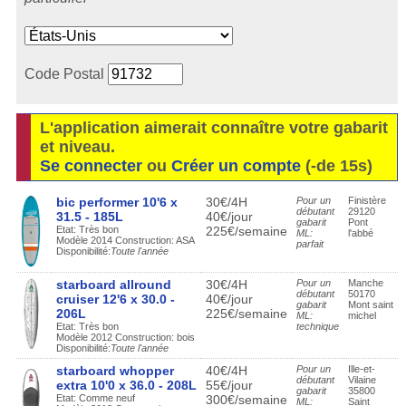
Code Postal
L'application aimerait connaître votre gabarit
et niveau.
Se connecter
ou
Créer un compte
(-de 15s)
bic performer 10'6 x
30€/4H
Pour un
Finistère
débutant
29120
31.5 - 185L
40€/jour
gabarit
Pont
Etat: Très bon
225€/semaine
ML:
l'abbé
Modèle 2014 Construction: ASA
parfait
Disponibilité:
Toute l'année
starboard allround
30€/4H
Pour un
Manche
débutant
50170
cruiser 12'6 x 30.0 -
40€/jour
gabarit
Mont saint
206L
225€/semaine
ML:
michel
Etat: Très bon
technique
Modèle 2012 Construction: bois
Disponibilité:
Toute l'année
starboard whopper
40€/4H
Pour un
Ille-et-
débutant
Vilaine
extra 10'0 x 36.0 - 208L
55€/jour
gabarit
35800
Etat: Comme neuf
300€/semaine
ML:
Saint