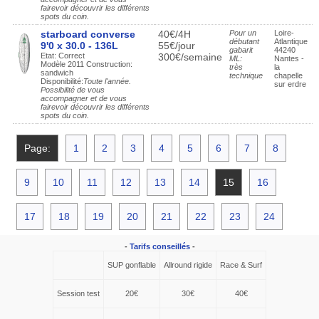
fairevoir découvrir les différents
spots du coin.
starboard converse
40€/4H
Pour un
Loire-
débutant
Atlantique
9'0 x 30.0 - 136L
55€/jour
gabarit
44240
Etat: Correct
300€/semaine
ML:
Nantes -
Modèle 2011 Construction:
très
la
sandwich
technique
chapelle
Disponibilité:
Toute l'année.
sur erdre
Possibilité de vous
accompagner et de vous
fairevoir découvrir les différents
spots du coin.
Page:
1
2
3
4
5
6
7
8
9
10
11
12
13
14
15
16
17
18
19
20
21
22
23
24
-
Tarifs conseillés
-
SUP gonflable
Allround rigide
Race & Surf
Session test
20€
30€
40€