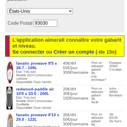
Code Postal
L'application aimerait connaître votre gabarit
et niveau.
Se connecter
ou
Créer un compte
(-de 15s)
fanatic prowave 8'5 x
40€/4H
Pour un
Espagne
débutant
35660
28.7 - 109L
55€/jour
gabarit
Corralejo
Etat: Très bon
300€/semaine
ML:
Modèle 2014 Construction:
trop
carbone
technique?
Disponibilité:
Toute l'année
redwood-paddle air
20€/4H
Pour un
Isère
débutant
38000
10'0 x 33.0 - 200L
30€/jour
gabarit
Bordeaux
Etat: Très bon
150€/semaine
ML:
Modèle 2014 Construction:
facile
Gonflable
Disponibilité:
Toute l'année
fanatic prowave 8'10 x
35€/4H
Pour un
Var
débutant
83130
29.0 - 122L
50€/jour
gabarit
Six fours
300€/semaine
ML:
Disponibilité:
Toute l'année sur la