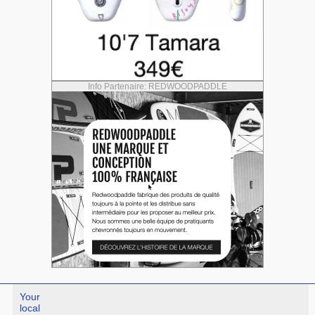
Info Partenaire: REDWOODPADDLE
Your
local