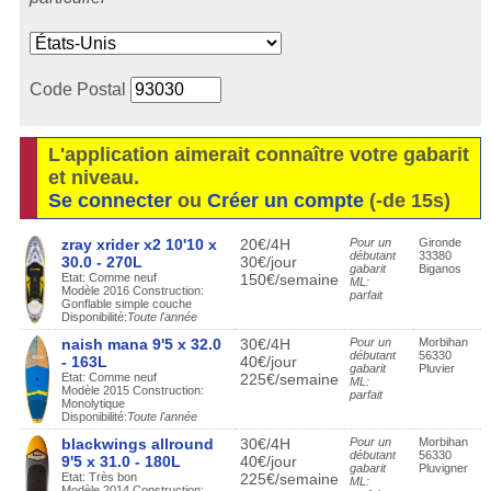
Code Postal
L'application aimerait connaître votre gabarit
et niveau.
Se connecter
ou
Créer un compte
(-de 15s)
zray xrider x2 10'10 x
20€/4H
Pour un
Gironde
débutant
33380
30.0 - 270L
30€/jour
gabarit
Biganos
Etat: Comme neuf
150€/semaine
ML:
Modèle 2016 Construction:
parfait
Gonflable simple couche
Disponibilité:
Toute l'année
naish mana 9'5 x 32.0
30€/4H
Pour un
Morbihan
débutant
56330
- 163L
40€/jour
gabarit
Pluvier
Etat: Comme neuf
225€/semaine
ML:
Modèle 2015 Construction:
parfait
Monolytique
Disponibilité:
Toute l'année
blackwings allround
30€/4H
Pour un
Morbihan
débutant
56330
9'5 x 31.0 - 180L
40€/jour
gabarit
Pluvigner
Etat: Très bon
225€/semaine
ML:
Modèle 2014 Construction: