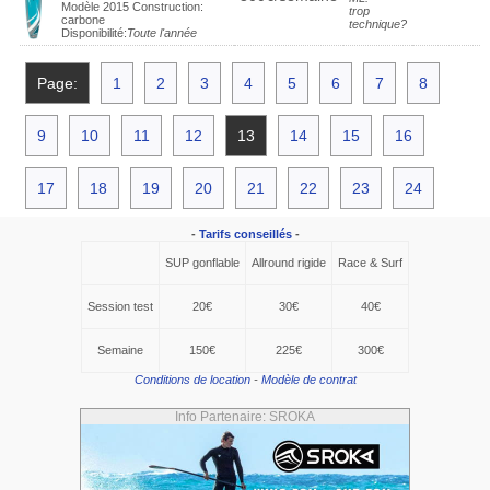
Modèle 2015 Construction:
trop
carbone
technique?
Disponibilité:
Toute l'année
Page:
1
2
3
4
5
6
7
8
9
10
11
12
13
14
15
16
17
18
19
20
21
22
23
24
-
Tarifs conseillés
-
SUP gonflable
Allround rigide
Race & Surf
Session test
20€
30€
40€
Semaine
150€
225€
300€
Conditions de location
-
Modèle de contrat
Info Partenaire: SROKA