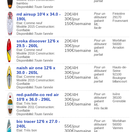
parfait
bambou
Disponibilité:
Toute l'année
rrd airsup 10'4 x 34.0 -
20€/4H
Pour un
Finistère
débutant
29170
190L
30€/jour
gabarit
Fouesnant
Etat: Comme neuf
150€/semaine
ML:
Modèle 2015 Construction:
facile
Gonflable
Disponibilité:
Toute l'année
sroka discover 12'6 x
20€/4H
Pour un
Morbihan
débutant
56000
29.5 - 260L
30€/jour
gabarit
Arradon
Etat: Comme neuf
190€/semaine
ML:
Modèle 2016 Construction:
parfait
Gonflable
Disponibilité:
Toute l'année
naish air one 12'6 x
20€/4H
Pour un
Hauts-de-
débutant
Seine
30.0 - 265L
30€/jour
gabarit
92100
Etat: Comme neuf
150€/semaine
ML:
Boulogne
Modèle 2015 Construction:
parfait
billancourt
Gonflable
Disponibilité:
Toute l'année
red-paddle-co red air
20€/4H
Pour un
Isère
débutant
38100
10'8 x 36.0 - 296L
30€/jour
gabarit
Grenoble
Etat: Très bon
150€/semaine
ML:
Modèle 2011 Construction:
très facile
Gonflable
Disponibilité:
Toute l'année
bic tracer 12'6 x 27.0 -
Pour un
Morbihan
débutant
56000
240L
55€/jour
gabarit
Vannes
Etat: Très bon
300€/semaine
ML: