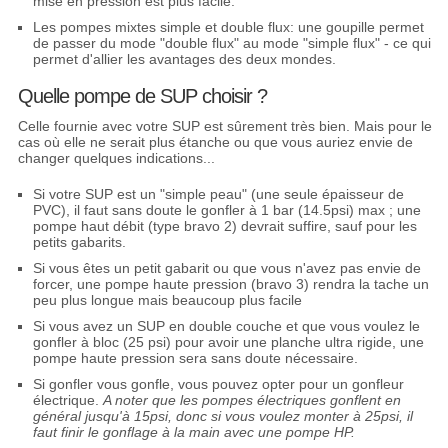
mise en pression est plus facile.
Les pompes mixtes simple et double flux: une goupille permet
de passer du mode "double flux" au mode "simple flux" - ce qui
permet d'allier les avantages des deux mondes.
Quelle pompe de SUP choisir ?
Celle fournie avec votre SUP est sûrement très bien. Mais pour le
cas où elle ne serait plus étanche ou que vous auriez envie de
changer quelques indications...
Si votre SUP est un "simple peau" (une seule épaisseur de
PVC), il faut sans doute le gonfler à 1 bar (14.5psi) max ; une
pompe haut débit (type bravo 2) devrait suffire, sauf pour les
petits gabarits.
Si vous êtes un petit gabarit ou que vous n'avez pas envie de
forcer, une pompe haute pression (bravo 3) rendra la tache un
peu plus longue mais beaucoup plus facile
Si vous avez un SUP en double couche et que vous voulez le
gonfler à bloc (25 psi) pour avoir une planche ultra rigide, une
pompe haute pression sera sans doute nécessaire.
Si gonfler vous gonfle, vous pouvez opter pour un gonfleur
électrique.
A noter que les pompes électriques gonflent en
général jusqu'à 15psi, donc si vous voulez monter à 25psi, il
faut finir le gonflage à la main avec une pompe HP.