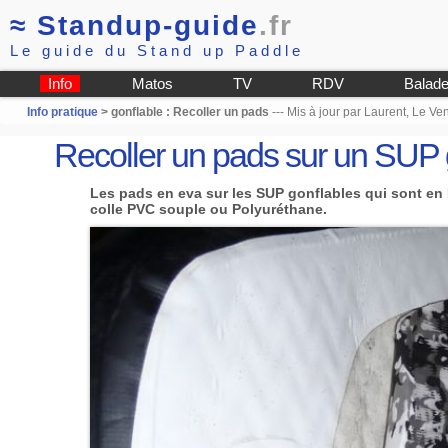
≈
Standup-guide
.fr
Le guide du Stand up Paddle
Info
Matos
TV
RDV
Balad
Info pratique
> gonflable : Recoller un pads
--- Mis à jour par Laurent, Le V
Recoller un pads sur un SUP 
Les pads en eva sur les SUP gonflables qui sont en PV
colle PVC souple ou Polyuréthane.