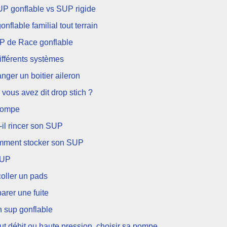
P gonflable vs SUP rigide
onflable familial tout terrain
P de Race gonflable
différents systèmes
nger un boitier aileron
 vous avez dit drop stich ?
 pompe
t-il rincer son SUP
omment stocker son SUP
SUP
coller un pads
arer une fuite
n sup gonflable
ut débit ou haute pression, choisir sa pompe.