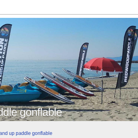
dle gonflable
tand up paddle gonflable