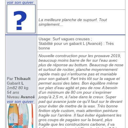
voir son quiver
La meilleure planche de supsurf. Tout
simplement...
Usage: Surf vagues creuses ;
Stabilité pour un gabarit L (Avancé) : Très
bonne
Nouvelle construction pour les prowave 2019,
beaucoup moins barre de fer sur l'eau avec
plus de réponse au bottum. Beaucoup de nose
et surtout de rocker, planche moyennement
rapide mais qui n'enfourne pas et maniable
Par
Thibault
pour son gabarit. Part très tôt sur la vague et
Gabarit
L
permet aussi des lates. Bon équilibre même
1m82 80 kg.
sur plan d'eau agité et peu de row. A besoin
54 ans
d'un minimum de 80 cm pour s'exprimer
Niveau
Avancé
jusqu'à 2,5 m, à l'aise dans le creux. Super
voir son quiver
pad qui avance juste ce qu'il faut sur le devant
pour éviter de mettre de la wax. Très bonne
finition style custom, mais attention peinture
fragile sur l'arrière. Il faut éviter également les
gros coups de pagaies sur la board, plus
fragile que les constructions carbone, il va