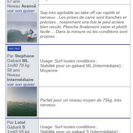
57 ans
Niveau
Avancé
voir son quiver
Sup très agréable au take off car rapide et
nerveux . Les prises de carre sont franches et
précises , notamment une fois le pied arrière
bien reculé. Planche finalement saine et plutôt
facile ... Dans la mesure où les conditions sont
propres .
avis pro
Par
Stephane
Gabarit
ML
Usage: Surf toutes conditions ;
1m80 78 kg.
Stabilité pour un gabarit ML (Intermédiaire) :
58 ans
Moyenne
Niveau
Intermédiaire
voir son quiver
Parfait pour un niveau moyen de 75kg, très
nerveux.
Par
Lolol
Usage: Surf toutes conditions ;
Gabarit
S
Stabilité pour un gabarit S (Intermédiaire) :
1m65 55 kg.