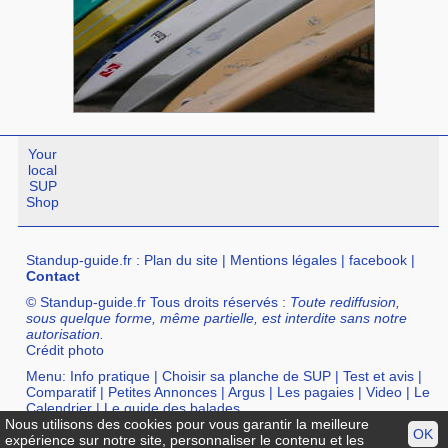
Your
local
SUP
Shop
Standup-guide.fr
:
Plan du site
|
Mentions légales
|
facebook
|
Contact
© Standup-guide.fr Tous droits réservés :
Toute rediffusion,
sous quelque forme, même partielle, est interdite sans notre
autorisation.
Crédit photo
Menu:
Info pratique
|
Choisir sa planche de SUP
|
Test et avis
|
Comparatif
|
Petites Annonces
|
Argus
|
Les pagaies
|
Video
|
Le
Calendrier
|
Le guide des balades
Nous utilisons des cookies pour vous garantir la meilleure
Annuaire :
SurfShop et Magasins pour acheter un SUP
|
Points
OK
expérience sur notre site, personnaliser le contenu et les