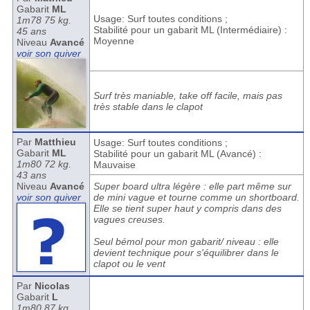
Gabarit
ML
Usage: Surf toutes conditions ;
1m78 75 kg.
Stabilité pour un gabarit ML (Intermédiaire) :
45 ans
Moyenne
Niveau
Avancé
voir son quiver
Surf très maniable, take off facile, mais pas
très stable dans le clapot
Par
Matthieu
Usage: Surf toutes conditions ;
Gabarit
ML
Stabilité pour un gabarit ML (Avancé) :
1m80 72 kg.
Mauvaise
43 ans
Niveau
Avancé
Super board ultra légère : elle part même sur
voir son quiver
de mini vague et tourne comme un shortboard.
Elle se tient super haut y compris dans des
vagues creuses.
Seul bémol pour mon gabarit/ niveau : elle
devient technique pour s'équilibrer dans le
clapot ou le vent
Par
Nicolas
Gabarit
L
1m80 87 kg.