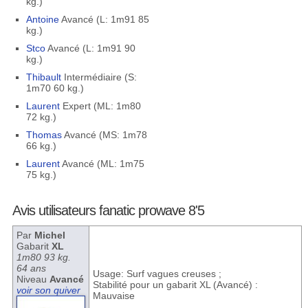
kg.)
Antoine
Avancé (L: 1m91 85
kg.)
Stco
Avancé (L: 1m91 90
kg.)
Thibault
Intermédiaire (S:
1m70 60 kg.)
Laurent
Expert (ML: 1m80
72 kg.)
Thomas
Avancé (MS: 1m78
66 kg.)
Laurent
Avancé (ML: 1m75
75 kg.)
Avis utilisateurs fanatic prowave 8'5
Par
Michel
Gabarit
XL
1m80 93 kg.
64 ans
Usage: Surf vagues creuses ;
Niveau
Avancé
Stabilité pour un gabarit XL (Avancé) :
voir son quiver
Mauvaise