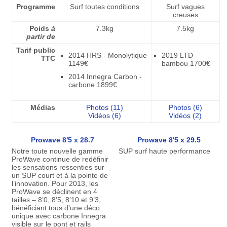
Programme
Surf toutes conditions
Surf vagues
creuses
Poids
à
7.3kg
7.5kg
partir de
Tarif public
2014 HRS - Monolytique
2019 LTD -
TTC
1149€
bambou 1700€
2014 Innegra Carbon -
carbone 1899€
Médias
Photos (11)
Photos (6)
Vidéos (6)
Vidéos (2)
Prowave 8'5 x 28.7
Prowave 8'5 x 29.5
Notre toute nouvelle gamme
SUP surf haute performance
ProWave continue de redéfinir
les sensations ressenties sur
un SUP court et à la pointe de
l’innovation. Pour 2013, les
ProWave se déclinent en 4
tailles – 8’0, 8’5, 8’10 et 9’3,
bénéficiant tous d’une déco
unique avec carbone Innegra
visible sur le pont et rails