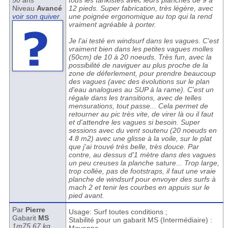
50 ans
tous les tankistes avec leurs planches de 9 à
Niveau
Avancé
12 pieds. Super fabrication, très légère, avec
voir son quiver
une poignée ergonomique au top qui la rend
vraiment agréable à porter.
Je l'ai testé en windsurf dans les vagues. C'est
vraiment bien dans les petites vagues molles
(50cm) de 10 à 20 noeuds. Très fun, avec la
possibilité de naviguer au plus proche de la
zone de déferlement, pour prendre beaucoup
des vagues (avec des évolutions sur le plan
d'eau analogues au SUP à la rame). C'est un
régale dans les transitions, avec de telles
mensurations, tout passe... Cela permet de
retourner au pic très vite, de virer là ou il faut
et d'attendre les vagues si besoin. Super
sessions avec du vent soutenu (20 noeuds en
4.8 m2) avec une glisse à la voile, sur le plat
que j'ai trouvé très belle, très douce. Par
contre, au dessus d'1 mètre dans des vagues
un peu creuses la planche sature... Trop large,
trop collée, pas de footstraps, il faut une vraie
planche de windsurf pour envoyer des surfs à
mach 2 et tenir les courbes en appuis sur le
pied avant.
Par
Pierre
Usage: Surf toutes conditions ;
Gabarit
MS
Stabilité pour un gabarit MS (Intermédiaire) :
1m75 67 kg.