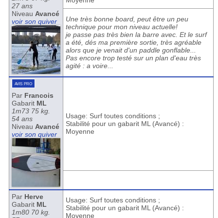
Moyenne
27 ans
Niveau
Avancé
Une très bonne board, peut être un peu
voir son quiver
technique pour mon niveau actuelle!
je passe pas très bien la barre avec. Et le surf
a été, dés ma première sortie, très agréable
alors que je venait d'un paddle gonflable...
Pas encore trop testé sur un plan d'eau très
agité : a voire...
avis pro
Par
Francois
Gabarit
ML
1m73 75 kg.
Usage: Surf toutes conditions ;
54 ans
Stabilité pour un gabarit ML (Avancé) :
Niveau
Avancé
Moyenne
voir son quiver
Par
Herve
Usage: Surf toutes conditions ;
Gabarit
ML
Stabilité pour un gabarit ML (Avancé) :
1m80 70 kg.
Moyenne