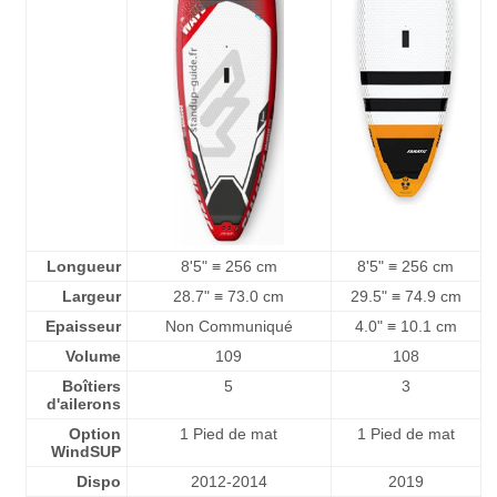
Longueur
8'5" ≡ 256 cm
8'5" ≡ 256 cm
Largeur
28.7" ≡ 73.0 cm
29.5" ≡ 74.9 cm
Epaisseur
Non Communiqué
4.0" ≡ 10.1 cm
Volume
109
108
Boîtiers
5
3
d'ailerons
Option
1 Pied de mat
1 Pied de mat
WindSUP
Dispo
2012-2014
2019