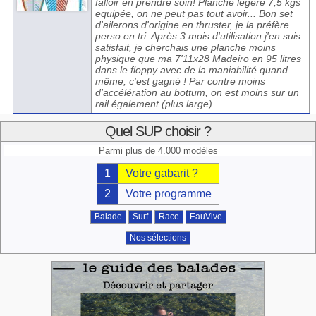
falloir en prendre soin! Planche légère 7,5 kgs
equipée, on ne peut pas tout avoir... Bon set
d'ailerons d'origine en thruster, je la préfère
perso en tri. Après 3 mois d'utilisation j'en suis
satisfait, je cherchais une planche moins
physique que ma 7'11x28 Madeiro en 95 litres
dans le floppy avec de la maniabilité quand
même, c'est gagné ! Par contre moins
d'accélération au bottum, on est moins sur un
rail également (plus large).
Quel SUP choisir ?
Parmi plus de 4.000 modèles
1
Votre gabarit ?
2
Votre programme
Balade
Surf
Race
EauVive
Nos sélections