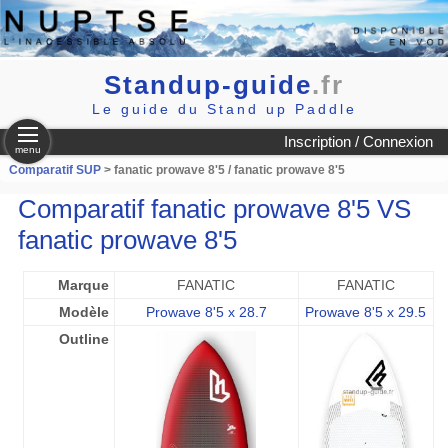
Standup-guide
.fr
Le guide du Stand up Paddle
Inscription / Connexion
menu
Comparatif SUP
> fanatic prowave 8'5 / fanatic prowave 8'5
Comparatif fanatic prowave 8'5 VS
fanatic prowave 8'5
Marque
FANATIC
FANATIC
Modèle
Prowave 8'5 x 28.7
Prowave 8'5 x 29.5
Outline