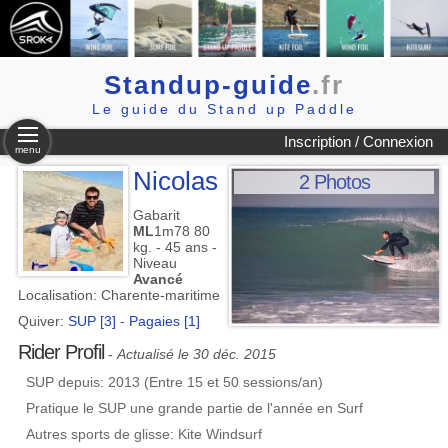
Standup-guide
.fr
Le guide du Stand up Paddle
Inscription / Connexion
menu
Nicolas
2 Photos
Gabarit
ML
1m78 80
kg. - 45 ans -
Niveau
Avancé
Localisation: Charente-maritime
Quiver:
SUP [3]
-
Pagaies [1]
Rider Profil
-
Actualisé le 30 déc. 2015
SUP depuis: 2013 (Entre 15 et 50 sessions/an)
Pratique le SUP une grande partie de l'année en Surf
Autres sports de glisse: Kite Windsurf