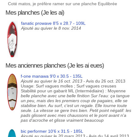
Coté matos, je préfère ramer sur une planche Equilibrée
Mes planches (Je les ai)
fanatic prowave 8'5 x 28.7 - 109L
Ajouté au quiver le 8 nov. 2014
Mes anciennes planches (Je les ai eues)
f-one manawa 9'0 x 30.5 - 135L
Ajouté au quiver le 16 oct. 2013
- Avis du 26 oct. 2013
Usage: Surf vagues molles ; Surf vagues creuses
Stabilité pour un gabarit ML (Intermédiaire) : Moyenne
belle planche avec une belle finition Sur l'eau: ça tangue
un peu, mais des les premiers coup de pagaies, elle se
stabilise bien. Au surf, c'est un regale. Elle tourne toute
seule. La vitesse se gere tres bien. Petit point négatif: les
pads glissent avec mes chaussons et le pont avant n'a
pas d'acroche et glisse vraiment beaucoup
bic performer 10'6 x 31.5 - 185L
Ajouté au quiver le 20 mars 2013
- Avis du 14 avril 2013