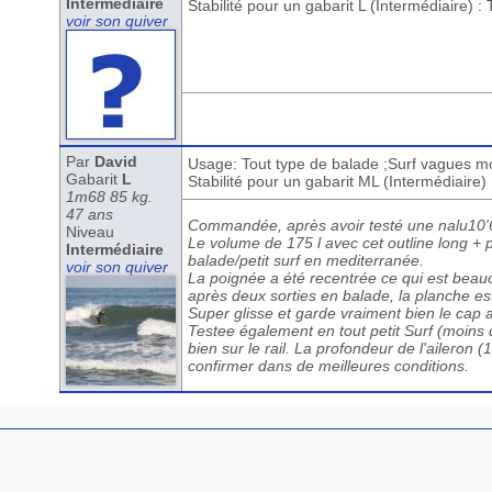
Intermédiaire
Stabilité pour un gabarit L (Intermédiaire) :
voir son quiver
Par
David
Usage: Tout type de balade ;Surf vagues mo
Gabarit
L
Stabilité pour un gabarit ML (Intermédiaire)
1m68 85 kg.
47 ans
Commandée, après avoir testé une nalu10'6
Niveau
Le volume de 175 l avec cet outline long + 
Intermédiaire
balade/petit surf en mediterranée.
voir son quiver
La poignée a été recentrée ce qui est beauc
après deux sorties en balade, la planche es
Super glisse et garde vraiment bien le cap 
Testee également en tout petit Surf (moins d
bien sur le rail. La profondeur de l'aileron
confirmer dans de meilleures conditions.