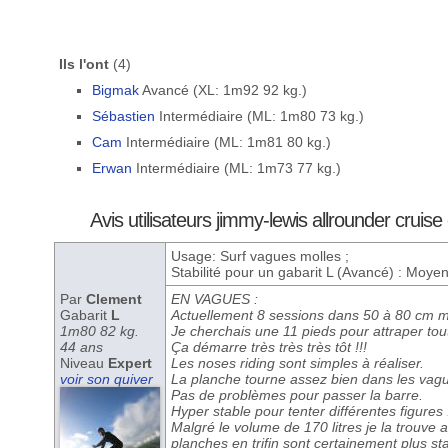
Ils l'ont
(4)
Bigmak
Avancé (XL: 1m92 92 kg.)
Sébastien
Intermédiaire (ML: 1m80 73 kg.)
Cam
Intermédiaire (ML: 1m81 80 kg.)
Erwan
Intermédiaire (ML: 1m73 77 kg.)
Avis utilisateurs jimmy-lewis allrounder cruise 
Usage: Surf vagues molles ;
Stabilité pour un gabarit L (Avancé) : Moye
Par
Clement
EN VAGUES :
Gabarit
L
Actuellement 8 sessions dans 50 à 80 cm m
1m80 82 kg.
Je cherchais une 11 pieds pour attraper tout
44 ans
Ça démarre très très très tôt !!!
Niveau
Expert
Les noses riding sont simples à réaliser.
voir son quiver
La planche tourne assez bien dans les vague
Pas de problèmes pour passer la barre.
Hyper stable pour tenter différentes figures 
Malgré le volume de 170 litres je la trouve 
planches en trifin sont certainement plus s