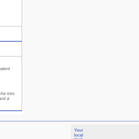
valent
che très
ard à
Your
local