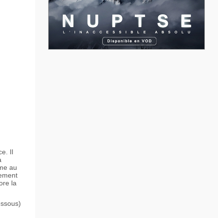
e. Il
a
ume au
rement
ore la
essous)