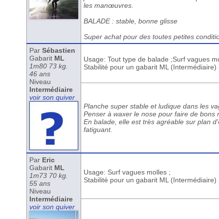
les manœuvres.
BALADE : stable, bonne glisse
Super achat pour des toutes petites conditio
Par
Sébastien
Gabarit
ML
Usage: Tout type de balade ;Surf vagues mo
1m80 73 kg.
Stabilité pour un gabarit ML (Intermédiaire)
46 ans
Niveau
Intermédiaire
voir son quiver
Planche super stable et ludique dans les v
Penser à waxer le nose pour faire de bons n
En balade, elle est très agréable sur plan d'
fatiguant.
Par
Eric
Gabarit
ML
Usage: Surf vagues molles ;
1m73 70 kg.
Stabilité pour un gabarit ML (Intermédiaire)
55 ans
Niveau
Intermédiaire
voir son quiver