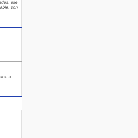
ades, elle
éable, son
ore. a