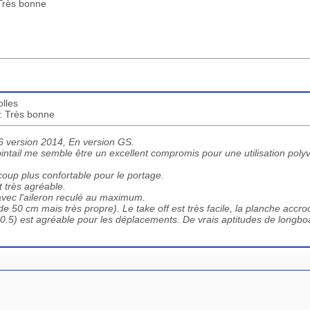
 Très bonne
lles
 : Très bonne
 version 2014, En version GS.
pintail me semble être un excellent compromis pour une utilisation poly
oup plus confortable pour le portage.
t très agréable.
avec l'aileron reculé au maximum.
e 50 cm mais très propre). Le take off est très facile, la planche accro
 (10.5) est agréable pour les déplacements. De vrais aptitudes de longbo