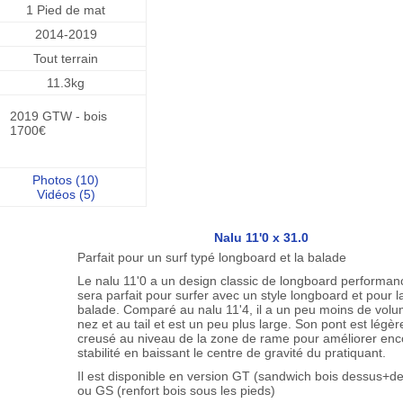
1 Pied de mat
2014-2019
Tout terrain
11.3kg
2019 GTW - bois
1700€
Photos (10)
Vidéos (5)
Nalu 11'0 x 31.0
Parfait pour un surf typé longboard et la balade
Le nalu 11'0 a un design classic de longboard performanc
sera parfait pour surfer avec un style longboard et pour l
balade. Comparé au nalu 11'4, il a un peu moins de vol
nez et au tail et est un peu plus large. Son pont est légè
creusé au niveau de la zone de rame pour améliorer enc
stabilité en baissant le centre de gravité du pratiquant.
Il est disponible en version GT (sandwich bois dessus+d
ou GS (renfort bois sous les pieds)