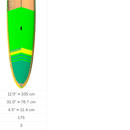
11'0" ≡ 335 cm
31.0" ≡ 78.7 cm
4.5" ≡ 11.4 cm
175
3