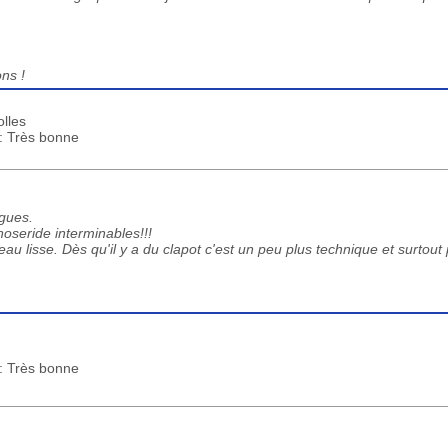
ns !
lles
 : Très bonne
agues.
oseride interminables!!!
eau lisse. Dès qu'il y a du clapot c'est un peu plus technique et surtout 
 : Très bonne