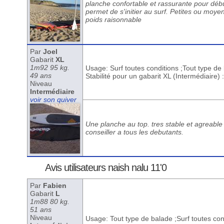
planche confortable et rassurante pour début
permet de s'initier au surf. Petites ou moy
poids raisonnable
Par
Joel
Gabarit
XL
1m92 95 kg.
Usage: Surf toutes conditions ;Tout type de
49 ans
Stabilité pour un gabarit XL (Intermédiaire)
Niveau
Intermédiaire
voir son quiver
Une planche au top. tres stable et agreable
conseiller a tous les debutants.
Avis utilisateurs naish nalu 11'0
Par
Fabien
Gabarit
L
1m88 80 kg.
51 ans
Niveau
Usage: Tout type de balade ;Surf toutes con