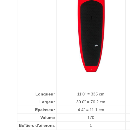
Longueur
11'0" ≡ 335 cm
Largeur
30.0" ≡ 76.2 cm
Epaisseur
4.4" ≡ 11.1 cm
Volume
170
Boîtiers d'ailerons
1