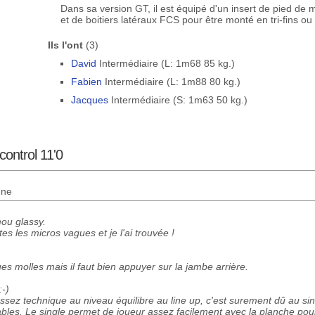
Dans sa version GT, il est équipé d'un insert de pied de
et de boitiers latéraux FCS pour être monté en tri-fins ou 
Ils l'ont
(3)
David
Intermédiaire (L: 1m68 85 kg.)
Fabien
Intermédiaire (L: 1m88 80 kg.)
Jacques
Intermédiaire (S: 1m63 50 kg.)
control 11'0
nne
ou glassy.
es les micros vagues et je l'ai trouvée !
s molles mais il faut bien appuyer sur la jambe arrière.
:-)
assez technique au niveau équilibre au line up, c'est surement dû au sin
tables. Le single permet de joueur assez facilement avec la planche pou