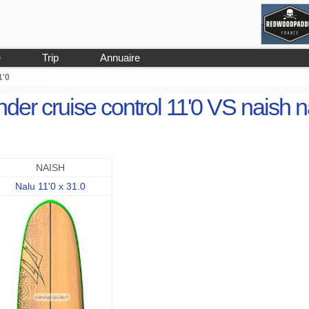
e
Trip
Annuaire
1'0
der cruise control 11'0 VS naish n
NAISH
Nalu 11'0 x 31.0