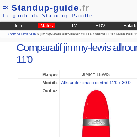
≈
Standup-guide
.fr
Le guide du Stand up Paddle
Info
Matos
TV
RDV
Balad
Comparatif SUP
> jimmy-lewis allrounder cruise control 11'0 / naish nalu 1
Comparatif jimmy-lewis allroun
11'0
Marque
JIMMY-LEWIS
Modèle
Allrounder cruise control 11'0 x 30.0
Outline