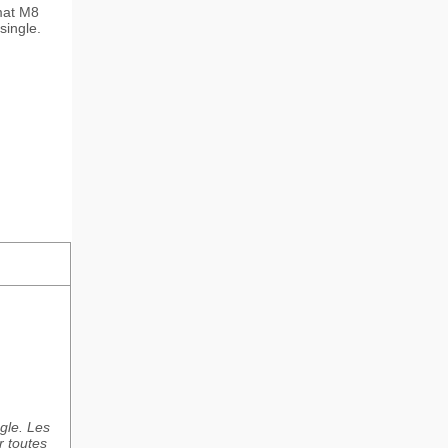
 mat M8
single.
gle. Les
r toutes