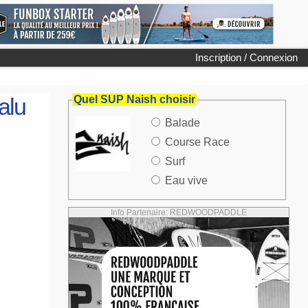
Inscription / Connexion
alu
Quel SUP Naish choisir
Balade
Course Race
Surf
Eau vive
Info Partenaire: REDWOODPADDLE