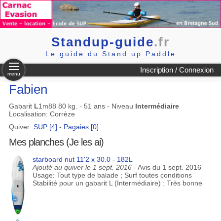
Standup-guide
.fr
Le guide du Stand up Paddle
Inscription / Connexion
menu
Fabien
Gabarit
L
1m88 80 kg. - 51 ans - Niveau
Intermédiaire
Localisation: Corrèze
Quiver:
SUP [4]
-
Pagaies [0]
Mes planches (Je les ai)
starboard nut 11'2 x 30.0 - 182L
Ajouté au quiver le 1 sept. 2016
- Avis du 1 sept. 2016
Usage: Tout type de balade ; Surf toutes conditions
Stabilité pour un gabarit L (Intermédiaire) : Très bonne