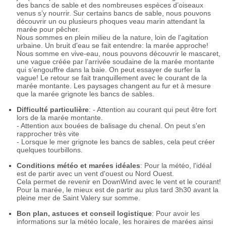
des bancs de sable et des nombreuses espèces d’oiseaux
venus s’y nourrir. Sur certains bancs de sable, nous pouvons
découvrir un ou plusieurs phoques veau marin attendant la
marée pour pêcher.
Nous sommes en plein milieu de la nature, loin de l'agitation
urbaine. Un bruit d'eau se fait entendre: la marée approche!
Nous somme en vive-eau, nous pouvons découvrir le mascaret,
une vague créée par l’arrivée soudaine de la marée montante
qui s’engouffre dans la baie. On peut essayer de surfer la
vague! Le retour se fait tranquillement avec le courant de la
marée montante. Les paysages changent au fur et à mesure
que la marée grignote les bancs de sables.
Difficulté particulière
: - Attention au courant qui peut être fort
lors de la marée montante.
- Attention aux bouées de balisage du chenal. On peut s'en
rapprocher très vite
- Lorsque le mer grignote les bancs de sables, cela peut créer
quelques tourbillons.
Conditions météo et marées idéales
: Pour la météo, l'idéal
est de partir avec un vent d'ouest ou Nord Ouest.
Cela permet de revenir en DownWind avec le vent et le courant!
Pour la marée, le mieux est de partir au plus tard 3h30 avant la
pleine mer de Saint Valery sur somme.
Bon plan, astuces et conseil logistique
: Pour avoir les
informations sur la météo locale, les horaires de marées ainsi