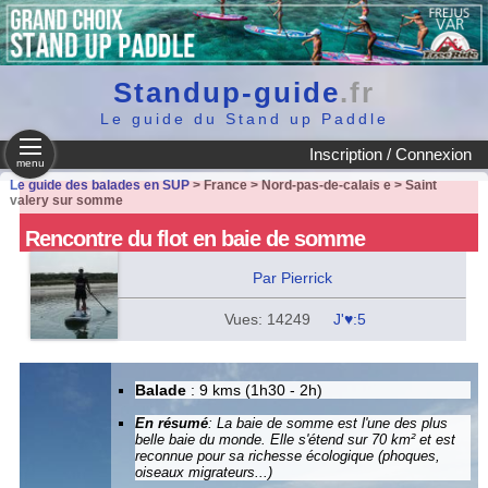
Standup-guide
.fr
Le guide du Stand up Paddle
Inscription / Connexion
menu
Le guide des balades en SUP
> France > Nord-pas-de-calais e > Saint
valery sur somme
Rencontre du flot en baie de somme
Par Pierrick
Vues: 14249
J'♥:5
Balade
: 9 kms (1h30 - 2h)
En résumé
: La baie de somme est l'une des plus
belle baie du monde. Elle s'étend sur 70 km² et est
reconnue pour sa richesse écologique (phoques,
oiseaux migrateurs...)