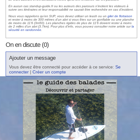
En aucun cas standup-guide.fr ou les auteurs des parcours n'incitent les visiteurs à
suivre ces itinéraires et leur responsabilité ne saurait être recherchée en cas d'incident.
Nous vous rappelons qu'en SUP, vous devez utiliser un leash ou un
gilet de flottaison
et rester à moins de 300 mètres d'un abri si vous êtes sur un gonflable ou une planche
de moins de 11'6 (3m50). Les planches rigides de plus de 11'6 doivent rester à moins
de 2 milles d'un abri (3.7km). Pour plus d'info, vous pouvez consulter notre article sur
la
sécurité en randonnée
.
On en discute (0)
Ajouter un message
Vous devez être connecté pour accéder à ce service:
Se
connecter
|
Créer un compte