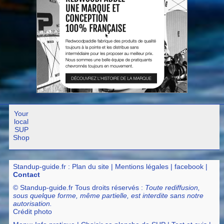
Your
local
SUP
Shop
Standup-guide.fr
:
Plan du site
|
Mentions légales
|
facebook
|
Contact
© Standup-guide.fr Tous droits réservés :
Toute rediffusion,
sous quelque forme, même partielle, est interdite sans notre
autorisation.
Crédit photo