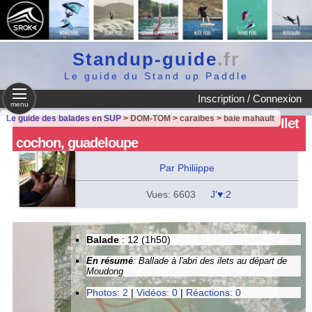
Standup-guide
.fr
Le guide du Stand up Paddle
Inscription / Connexion
menu
Le guide des balades en SUP
> DOM-TOM > caraibes > baie mahault
Ilet
cochon, guadeloupe
Par Philiippe
Vues: 6603
J'♥:2
Balade
: 12 (1h50)
En résumé
: Ballade à l'abri des ilets au départ de
Moudong
Photos: 2
|
Vidéos: 0
|
Réactions: 0