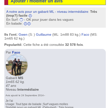
Ajouter / modifier un avis
A notre avis pour un gabarit ML - niveau intermédiaire
:
Très
(trop?) facile
En Surf:
- OK pour jouer dans les vagues
En balade:
Ils l'ont:
Gwen
(S: )
Guillaume
(ML: 1m88 83 kg.)
Faco
(MS:
1m65 62 kg.)
Popularité:
Cette fiche a été consultée
32 578 fois
.
Par
Faco
Gabarit
MS
1m65 62 kg.
47 ans
Niveau
Intermédiaire
Avis ajouté le 24 Septembre 2014--
Je l'ai
Usage: Tout type de balade ;Surf vagues molles
Stabilité pour un gabarit ML (Débutant) : Très bonne