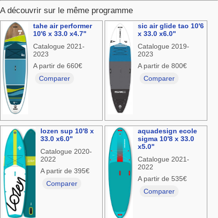
A découvrir sur le même programme
tahe air performer
sic air glide tao 10'6
10'6 x 33.0 x4.7"
x 33.0 x6.0"
Catalogue 2021-
Catalogue 2019-
2023
2023
A partir de 660€
A partir de 800€
Comparer
Comparer
lozen sup 10'8 x
aquadesign ecole
33.0 x6.0"
sigma 10'8 x 33.0
x5.0"
Catalogue 2020-
2022
Catalogue 2021-
2022
A partir de 395€
A partir de 535€
Comparer
Comparer