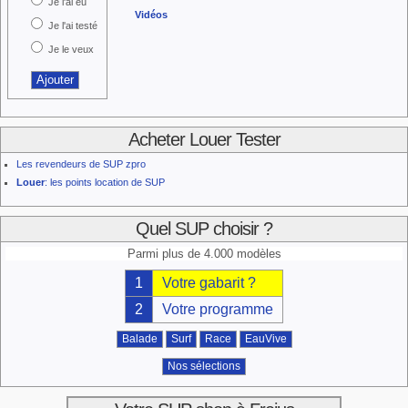
Je l'ai eu
Vidéos
Je l'ai testé
Je le veux
Acheter Louer Tester
Les revendeurs de SUP zpro
Louer
: les points location de SUP
Quel SUP choisir ?
Parmi plus de 4.000 modèles
1
Votre gabarit ?
2
Votre programme
Balade
Surf
Race
EauVive
Nos sélections