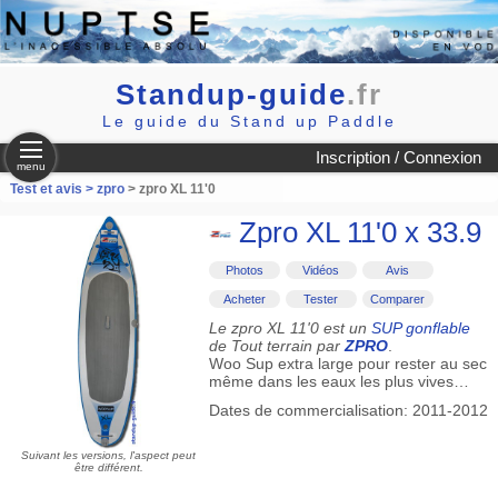
Standup-guide
.fr
Le guide du Stand up Paddle
Inscription / Connexion
menu
Test et avis >
zpro
> zpro XL 11'0
Zpro XL 11'0 x 33.9
Photos
Vidéos
Avis
Acheter
Tester
Comparer
Le zpro XL 11'0 est un
SUP gonflable
de Tout terrain par
ZPRO
.
Woo Sup extra large pour rester au sec
même dans les eaux les plus vives…
Dates de commercialisation: 2011-2012
Suivant les versions, l'aspect peut
être différent.