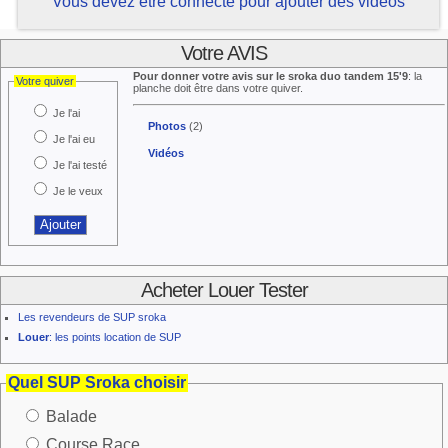
Vous devez être connecté pour ajouter des vidéos
Votre AVIS
Pour donner votre avis sur le sroka duo tandem 15'9
: la
Votre quiver
planche doit être dans votre quiver.
Je l'ai
Photos
(2)
Je l'ai eu
Vidéos
Je l'ai testé
Je le veux
Acheter Louer Tester
Les revendeurs de SUP sroka
Louer
: les points location de SUP
Quel SUP Sroka choisir
Balade
Course Race