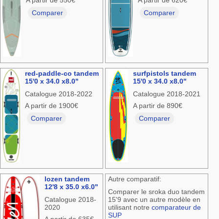
Comparer
Comparer
red-paddle-co tandem
surfpistols tandem
15'0 x 34.0 x8.0"
15'0 x 34.0 x8.0"
Catalogue 2018-2022
Catalogue 2018-2021
A partir de 1900€
A partir de 890€
Comparer
Comparer
lozen tandem
Autre comparatif:
12'8 x 35.0 x6.0"
Comparer le sroka duo tandem
Catalogue 2018-
15'9 avec un autre modèle en
2020
utilisant notre
comparateur de
SUP
A partir de 635€