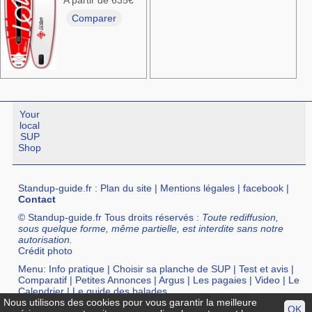
Comparer
Your
local
SUP
Shop
Standup-guide.fr
:
Plan du site
|
Mentions légales
|
facebook
|
Contact
© Standup-guide.fr Tous droits réservés :
Toute rediffusion,
sous quelque forme, même partielle, est interdite sans notre
autorisation.
Crédit photo
Menu:
Info pratique
|
Choisir sa planche de SUP
|
Test et avis
|
Comparatif
|
Petites Annonces
|
Argus
|
Les pagaies
|
Video
|
Le
Calendrier
|
Le guide des balades
Nous utilisons des cookies pour vous garantir la meilleure
Annuaire :
SurfShop et Magasins pour acheter un SUP
|
Points
OK