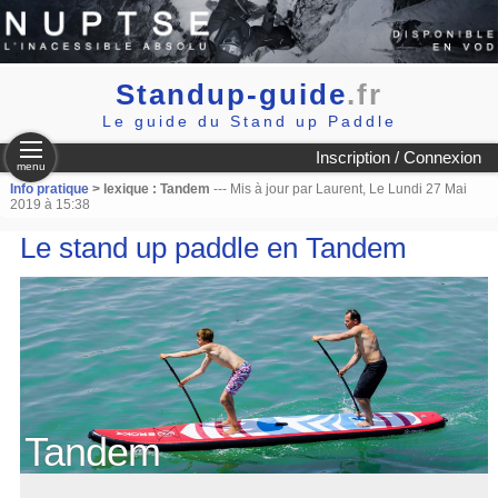
Standup-guide
.fr
Le guide du Stand up Paddle
Inscription / Connexion
menu
Info pratique
> lexique : Tandem
--- Mis à jour par Laurent, Le Lundi 27 Mai
2019 à 15:38
Le stand up paddle en Tandem
Tandem