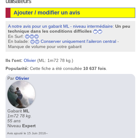
utilisateurs
Ajouter / modifier un avis
A notre avis pour un gabarit ML - niveau intermédiaire
:
Un peu
technique dans les conditions difficiles
En Surf:
En balade:
Conserver uniquement l'aileron central
-
Manque de volume pour votre gabarit
Ils l'ont:
Olivier
(ML: 1m72 78 kg.)
Popularité:
Cette fiche a été consultée
10 637 fois
.
Par
Olivier
Gabarit
ML
1m72 78 kg.
55 ans
Niveau
Expert
Avis ajouté le 15 Juin 2016--