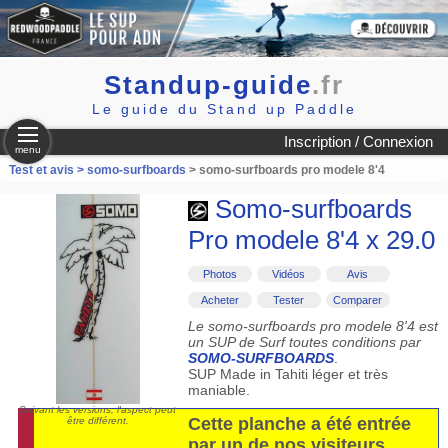
Standup-guide
.fr
Le guide du Stand up Paddle
Inscription / Connexion
menu
Test et avis >
somo-surfboards
> somo-surfboards pro modele 8'4
Somo-surfboards
Pro modele 8'4 x 29.0
Photos
Vidéos
Avis
Acheter
Tester
Comparer
Le somo-surfboards pro modele 8'4 est
un SUP de Surf toutes conditions par
SOMO-SURFBOARDS
.
SUP Made in Tahiti léger et très
maniable.
Suivant les versions, l'aspect peut
Cette planche a été entrée
être différent.
par un de nos visiteurs.