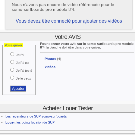
Nous n'avons pas encore de vidéo référencée pour le
somo-surfboards pro modele 8'4.
Vous devez être connecté pour ajouter des vidéos
Votre AVIS
Pour donner votre avis sur le somo-surfboards pro modele
Votre quiver
8'4
: la planche doit être dans votre quiver.
Je l'ai
Photos
(4)
Je l'ai eu
Vidéos
Je l'ai testé
Je le veux
Acheter Louer Tester
Les revendeurs de SUP somo-surfboards
Louer
: les points location de SUP