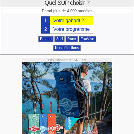
Quel SUP choisir ?
Parmi plus de 4.000 modèles
1
Votre gabarit ?
2
Votre programme
Balade
Surf
Race
EauVive
Nos sélections
Info Partenaire: SROKA