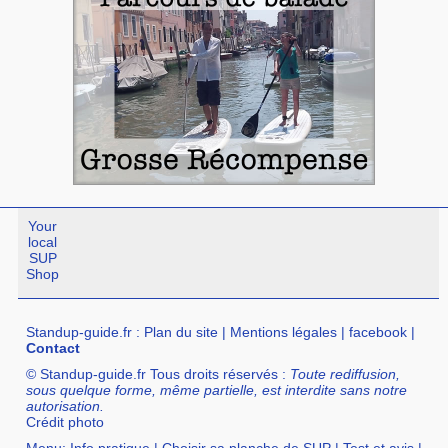
Your
local
SUP
Shop
Standup-guide.fr
:
Plan du site
|
Mentions légales
|
facebook
|
Contact
© Standup-guide.fr Tous droits réservés :
Toute rediffusion,
sous quelque forme, même partielle, est interdite sans notre
autorisation.
Crédit photo
Menu:
Info pratique
|
Choisir sa planche de SUP
|
Test et avis
|