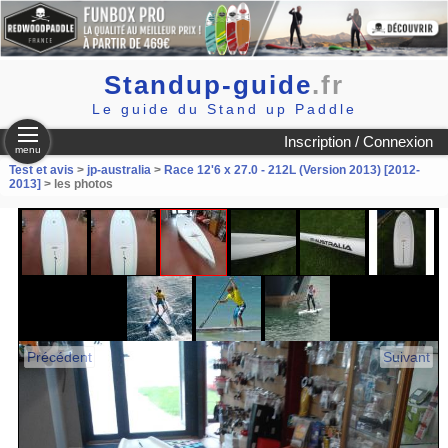
Standup-guide
.fr
Le guide du Stand up Paddle
Inscription / Connexion
menu
Test et avis
>
jp-australia
>
Race 12'6 x 27.0 - 212L (Version 2013) [2012-
2013]
> les photos
Précédent
Suivant