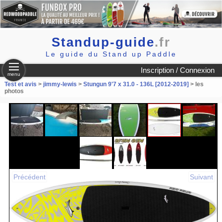
Standup-guide
.fr
Le guide du Stand up Paddle
Inscription / Connexion
menu
Test et avis
>
jimmy-lewis
>
Stungun 9'7 x 31.0 - 136L [2012-2019]
> les
photos
Précédent
Suivant