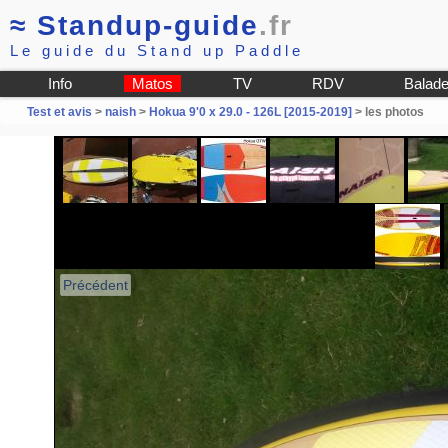
≈
Standup-guide
.fr
Le guide du Stand up Paddle
Info
Matos
TV
RDV
Balad
Test et avis
>
naish
>
Hokua 9'0 x 29.0 - 126L [2015-2019]
> les photos
Précédent