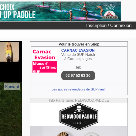
Inscription / Connexion
Pour le trouver en Shop
CARNAC EVASION
Vente de SUP Naish
à Carnac plages
Tel:
02 97 52 63 30
Suivant
Les autres revendeurs de SUP naish
Info Partenaire: REDWOODPADDLE