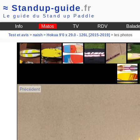
≈
Standup-guide
.fr
Le guide du Stand up Paddle
Info
Matos
TV
RDV
Balad
Test et avis
>
naish
>
Hokua 9'0 x 29.0 - 126L [2015-2019]
> les photos
Précédent