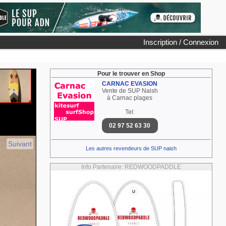
Inscription / Connexion
Pour le trouver en Shop
CARNAC EVASION
Vente de SUP Naish
à Carnac plages
Tel:
02 97 52 63 30
Suivant
Les autres revendeurs de SUP naish
Info Partenaire: REDWOODPADDLE