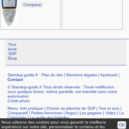
Comparer
Your
local
SUP
Shop
Standup-guide.fr
:
Plan du site
|
Mentions légales
|
facebook
|
Contact
© Standup-guide.fr Tous droits réservés :
Toute rediffusion,
sous quelque forme, même partielle, est interdite sans notre
autorisation.
Crédit photo
Menu:
Info pratique
|
Choisir sa planche de SUP
|
Test et avis
|
Comparatif
|
Petites Annonces
|
Argus
|
Les pagaies
|
Video
|
Le
Calendrier
|
Le guide des balades
Nous utilisons des cookies pour vous garantir la meilleure
OK
Annuaire :
SurfShop et Magasins pour acheter un SUP
|
Points
expérience sur notre site, personnaliser le contenu et les