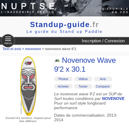
Standup-guide
.fr
Le guide du Stand up Paddle
Inscription / Connexion
menu
Test et avis >
novenove
> novenove wave 9'2
Novenove Wave
9'2 x 30.1
Photos
Vidéos
Avis
Acheter
Tester
Comparer
Le novenove wave 9'2 est un SUP de
Surf toutes conditions par
NOVENOVE
.
Pour un surf style longboard
performance
Dates de commercialisation: 2013-
Suivant les versions, l'aspect peut
2014
être différent.