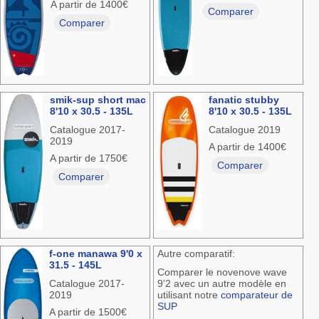
A partir de 1400€
Comparer
Comparer
smik-sup short mac
fanatic stubby
8'10 x 30.5 - 135L
8'10 x 30.5 - 135L
Catalogue 2017-
Catalogue 2019
2019
A partir de 1400€
A partir de 1750€
Comparer
Comparer
f-one manawa 9'0 x
Autre comparatif:
31.5 - 145L
Comparer le novenove wave
Catalogue 2017-
9'2 avec un autre modèle en
2019
utilisant notre
comparateur de
SUP
A partir de 1500€