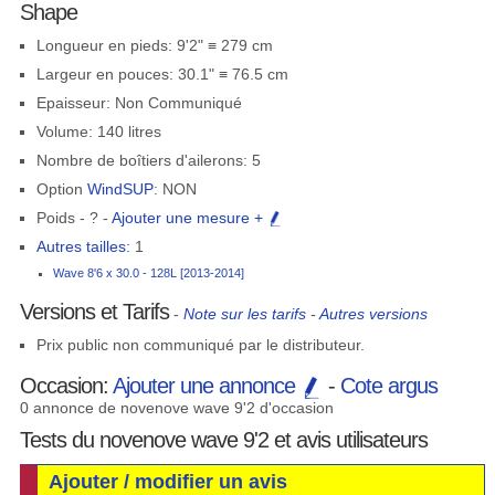
Shape
Longueur en pieds: 9'2" ≡ 279 cm
Largeur en pouces: 30.1" ≡ 76.5 cm
Epaisseur: Non Communiqué
Volume: 140 litres
Nombre de boîtiers d'ailerons: 5
Option
WindSUP
: NON
Poids - ? -
Ajouter une mesure +
Autres tailles:
1
Wave 8'6 x 30.0 - 128L [2013-2014]
Versions et Tarifs
-
Note sur les tarifs
-
Autres versions
Prix public non communiqué par le distributeur.
Occasion:
Ajouter une annonce
-
Cote argus
0 annonce de novenove wave 9'2 d'occasion
Tests du novenove wave 9'2 et avis utilisateurs
Ajouter / modifier un avis