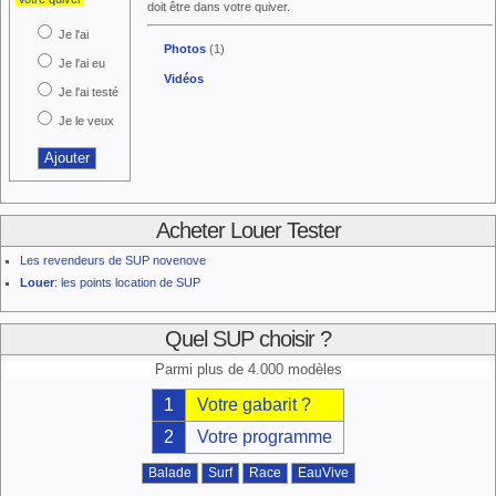
doit être dans votre quiver.
Je l'ai
Photos
(1)
Je l'ai eu
Vidéos
Je l'ai testé
Je le veux
Acheter Louer Tester
Les revendeurs de SUP novenove
Louer
: les points location de SUP
Quel SUP choisir ?
Parmi plus de 4.000 modèles
1
Votre gabarit ?
2
Votre programme
Balade
Surf
Race
EauVive