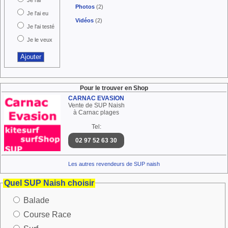
Je l'ai
Photos
(2)
Je l'ai eu
Vidéos
(2)
Je l'ai testé
Je le veux
Pour le trouver en Shop
CARNAC EVASION
Vente de SUP Naish
à Carnac plages
Tel:
02 97 52 63 30
Les autres revendeurs de SUP naish
Quel SUP Naish choisir
Balade
Course Race