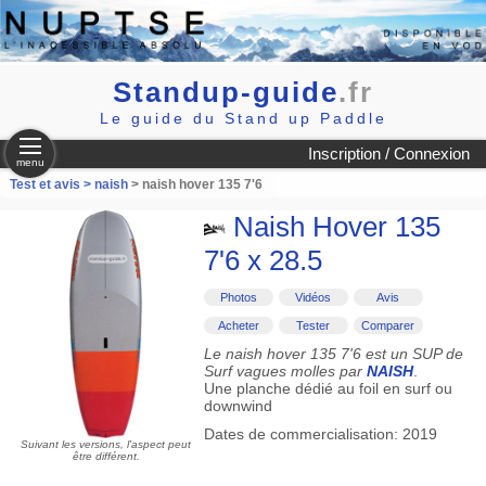
Standup-guide
.fr
Le guide du Stand up Paddle
Inscription / Connexion
menu
Test et avis >
naish
> naish hover 135 7'6
Naish Hover 135
7'6 x 28.5
Photos
Vidéos
Avis
Acheter
Tester
Comparer
Le naish hover 135 7'6 est un SUP de
Surf vagues molles par
NAISH
.
Une planche dédié au foil en surf ou
downwind
Dates de commercialisation: 2019
Suivant les versions, l'aspect peut
être différent.