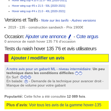
Hover wing sup 4'10 x 22.5 - 60L [2020-2021]
Hover wing sup 4'6 x 21.5 - 50L [2020-2021]
Hover wing sup 4'4 x 21.0 - 40L [2020-2021]
Versions et Tarifs
-
Note sur les tarifs
-
Autres versions
2019 - 135 - construction sandwich - Prix 1900€
Occasion:
Ajouter une annonce
-
Cote argus
0 annonce de naish hover 135 7'6 d'occasion
Tests du naish hover 135 7'6 et avis utilisateurs
Ajouter / modifier un avis
A notre avis pour un gabarit ML - niveau intermédiaire
:
Un peu
technique dans les conditions difficiles
En Surf:
En balade:
- Demande de la technique pour avancer droit -
Manque de volume pour votre gabarit
Popularité:
Cette fiche a été consultée
12 089 fois
.
Plus d'avis
:
Voir tous les avis de la gamme hover-135