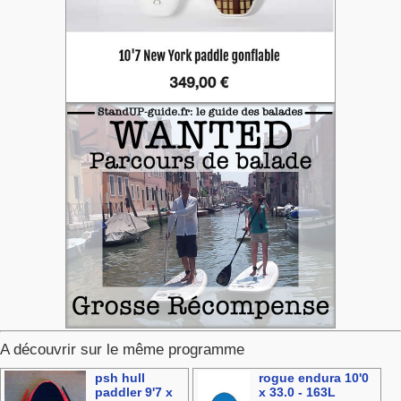
A découvrir sur le même programme
psh hull
rogue endura 10'0
paddler 9'7 x
x 33.0 - 163L