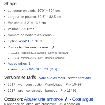
Shape
Longueur en pieds: 10'0" ≡ 304 cm
Largeur en pouces: 32.5" ≡ 82.5 cm
Epaisseur: 5.2" ≡ 13.3 cm
Volume: 200 litres
Nombre de boîtiers d'ailerons: 3
Option
WindSUP
: NON
Poids -
Ajouter une mesure +
10.9kg - Version 2016 bamboo - Donnée fabricant
11.6kg - Version 2016 Entry - Donnée fabricant
Autres tailles:
1
Aka crossover 10'5 x 34.0 - 253L [2017]
Versions et Tarifs
-
Note sur les tarifs
-
Autres versions
2017 - we - construction Monolytique - Prix 1049€
2017 - pro - construction bambou - Prix 1149€
Occasion:
Ajouter une annonce
-
Cote argus
0 annonce de lokahi aka crossover 10'0 d'occasion