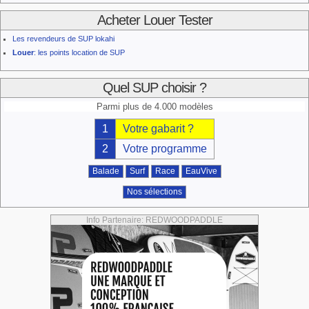
Acheter Louer Tester
Les revendeurs de SUP lokahi
Louer
: les points location de SUP
Quel SUP choisir ?
Parmi plus de 4.000 modèles
1
Votre gabarit ?
2
Votre programme
Balade
Surf
Race
EauVive
Nos sélections
Info Partenaire: REDWOODPADDLE