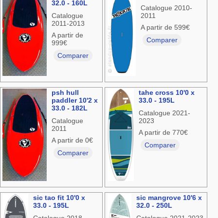
32.0 - 160L
Catalogue 2010-
Catalogue
2011
2011-2013
A partir de 599€
A partir de
Comparer
999€
Comparer
psh hull
tahe cross 10'0 x
paddler 10'2 x
33.0 - 195L
33.0 - 182L
Catalogue 2021-
Catalogue
2023
2011
A partir de 770€
A partir de 0€
Comparer
Comparer
sic tao fit 10'0 x
sic mangrove 10'6 x
33.0 - 195L
32.0 - 250L