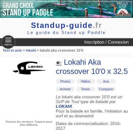
Standup-guide
.fr
Le guide du Stand up Paddle
Inscription / Connexion
menu
Test et avis >
lokahi
> lokahi aka crossover 10'0
Lokahi Aka
crossover 10'0 x 32.5
Photos
Vidéos
Avis
Acheter
Tester
Comparer
Le lokahi aka crossover 10'0 est un
SUP de Tout type de balade par
LOKAHI
.
Pour la balade en famille, l'initiation au
surf et au downwind
Suivant les versions, l'aspect peut
Dates de commercialisation: 2016-
être différent.
2017