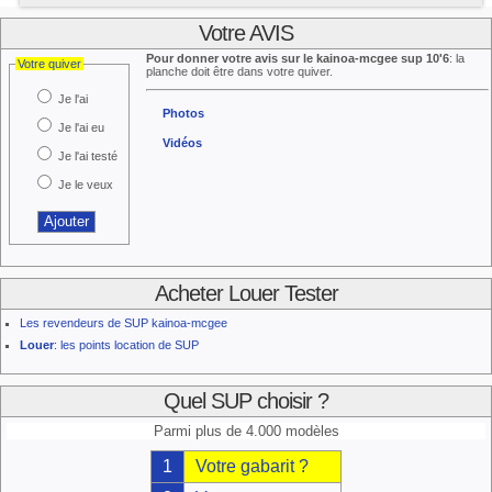
Votre AVIS
Pour donner votre avis sur le kainoa-mcgee sup 10'6
: la
Votre quiver
planche doit être dans votre quiver.
Je l'ai
Photos
Je l'ai eu
Vidéos
Je l'ai testé
Je le veux
Acheter Louer Tester
Les revendeurs de SUP kainoa-mcgee
Louer
: les points location de SUP
Quel SUP choisir ?
Parmi plus de 4.000 modèles
1
Votre gabarit ?