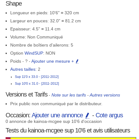
Shape
Longueur en pieds: 10'6" ≡ 320 cm
Largeur en pouces: 32.0" ≡ 81.2 cm
Epaisseur: 4.5" ≡ 11.4 cm
Volume: Non Communiqué
Nombre de boîtiers d'ailerons: 5
Option
WindSUP
: NON
Poids - ? -
Ajouter une mesure +
Autres tailles:
2
Sup 11'0 x 33.0 - [2011-2012]
Sup 10'0 x 31.0 - [2011-2012]
Versions et Tarifs
-
Note sur les tarifs
-
Autres versions
Prix public non communiqué par le distributeur.
Occasion:
Ajouter une annonce
-
Cote argus
0 annonce de kainoa-mcgee sup 10'6 d'occasion
Tests du kainoa-mcgee sup 10'6 et avis utilisateurs