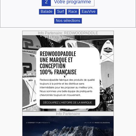
2
Votre programme
Balade
Surf
Race
EauVive
Nos sélections
Info Partenaire: REDWOODPADDLE
Info Partenaire