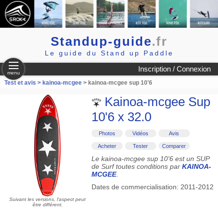
Standup-guide
.fr
Le guide du Stand up Paddle
Inscription / Connexion
menu
Test et avis >
kainoa-mcgee
> kainoa-mcgee sup 10'6
Kainoa-mcgee Sup
10'6 x 32.0
Photos
Vidéos
Avis
Acheter
Tester
Comparer
Le kainoa-mcgee sup 10'6 est un SUP
de Surf toutes conditions par
KAINOA-
MCGEE
.
Dates de commercialisation: 2011-2012
Suivant les versions, l'aspect peut
être différent.