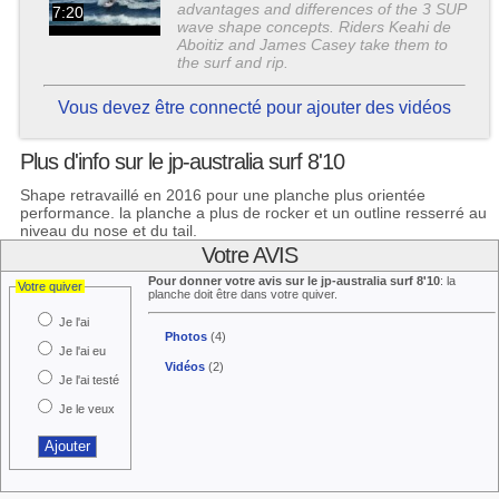
advantages and differences of the 3 SUP
7:20
wave shape concepts. Riders Keahi de
Aboitiz and James Casey take them to
the surf and rip.
Vous devez être connecté pour ajouter des vidéos
Plus d'info sur le jp-australia surf 8'10
Shape retravaillé en 2016 pour une planche plus orientée
performance. la planche a plus de rocker et un outline resserré au
niveau du nose et du tail.
Votre AVIS
Pour donner votre avis sur le jp-australia surf 8'10
: la
Votre quiver
planche doit être dans votre quiver.
Je l'ai
Photos
(4)
Je l'ai eu
Vidéos
(2)
Je l'ai testé
Je le veux