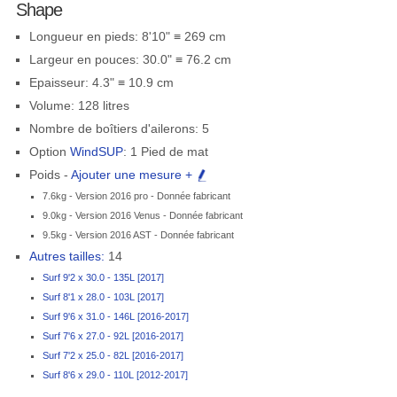
Shape
Longueur en pieds: 8'10" ≡ 269 cm
Largeur en pouces: 30.0" ≡ 76.2 cm
Epaisseur: 4.3" ≡ 10.9 cm
Volume: 128 litres
Nombre de boîtiers d'ailerons: 5
Option
WindSUP
: 1 Pied de mat
Poids -
Ajouter une mesure +
7.6kg - Version 2016 pro - Donnée fabricant
9.0kg - Version 2016 Venus - Donnée fabricant
9.5kg - Version 2016 AST - Donnée fabricant
Autres tailles:
14
Surf 9'2 x 30.0 - 135L [2017]
Surf 8'1 x 28.0 - 103L [2017]
Surf 9'6 x 31.0 - 146L [2016-2017]
Surf 7'6 x 27.0 - 92L [2016-2017]
Surf 7'2 x 25.0 - 82L [2016-2017]
Surf 8'6 x 29.0 - 110L [2012-2017]