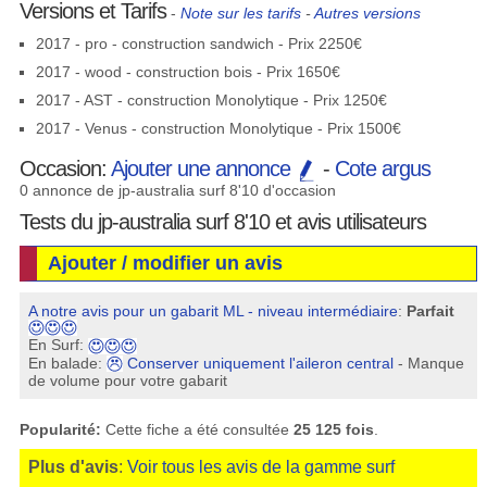
Versions et Tarifs
-
Note sur les tarifs
-
Autres versions
2017 - pro - construction sandwich - Prix 2250€
2017 - wood - construction bois - Prix 1650€
2017 - AST - construction Monolytique - Prix 1250€
2017 - Venus - construction Monolytique - Prix 1500€
Occasion:
Ajouter une annonce
-
Cote argus
0 annonce de jp-australia surf 8'10 d'occasion
Tests du jp-australia surf 8'10 et avis utilisateurs
Ajouter / modifier un avis
A notre avis pour un gabarit ML - niveau intermédiaire
:
Parfait
En Surf:
En balade:
Conserver uniquement l'aileron central
- Manque
de volume pour votre gabarit
Popularité:
Cette fiche a été consultée
25 125 fois
.
Plus d'avis
:
Voir tous les avis de la gamme surf