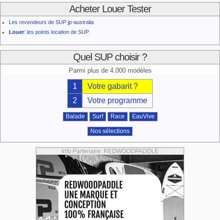
Acheter Louer Tester
Les revendeurs de SUP jp-australia
Louer
: les points location de SUP
Quel SUP choisir ?
Parmi plus de 4.000 modèles
1
Votre gabarit ?
2
Votre programme
Balade
Surf
Race
EauVive
Nos sélections
Info Partenaire: REDWOODPADDLE