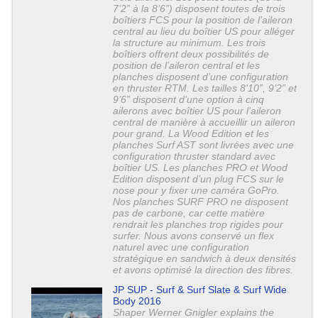
7’2” à la 8’6”) disposent toutes de trois
boîtiers FCS pour la position de l’aileron
central au lieu du boîtier US pour alléger
la structure au minimum. Les trois
boîtiers offrent deux possibilités de
position de l’aileron central et les
planches disposent d’une configuration
en thruster RTM. Les tailles 8’10”, 9’2” et
9’6” disposent d’une option à cinq
ailerons avec boîtier US pour l’aileron
central de manière à accueillir un aileron
pour grand. La Wood Edition et les
planches Surf AST sont livrées avec une
configuration thruster standard avec
boîtier US. Les planches PRO et Wood
Edition disposent d’un plug FCS sur le
nose pour y fixer une caméra GoPro.
Nos planches SURF PRO ne disposent
pas de carbone, car cette matière
rendrait les planches trop rigides pour
surfer. Nous avons conservé un flex
naturel avec une configuration
stratégique en sandwich à deux densités
et avons optimisé la direction des fibres.
JP SUP - Surf & Surf Slate & Surf Wide
Body 2016
Shaper Werner Gnigler explains the