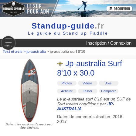
Standup-guide
.fr
Le guide du Stand up Paddle
Inscription / Connexion
menu
Test et avis >
jp-australia
> jp-australia surf 8'10
Jp-australia Surf
8'10 x 30.0
Photos
Vidéos
Avis
Acheter
Tester
Comparer
Le jp-australia surf 8'10 est un SUP de
Surf toutes conditions par
JP-
AUSTRALIA
.
Dates de commercialisation: 2016-
2017
Suivant les versions, l'aspect peut
être différent.