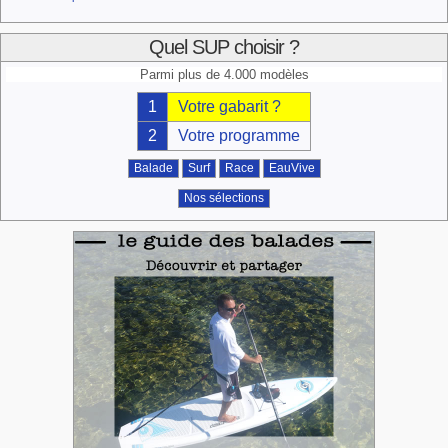
Quel SUP choisir ?
Parmi plus de 4.000 modèles
1
Votre gabarit ?
2
Votre programme
Balade
Surf
Race
EauVive
Nos sélections