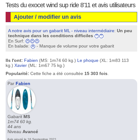
Tests du exocet wind sup ride 8'11 et avis utilisateurs
Ajouter / modifier un avis
A notre avis pour un gabarit ML - niveau intermédiaire
:
Un peu
technique dans les conditions difficiles
En Surf:
En balade:
- Manque de volume pour votre gabarit
Ils l'ont:
Fabien
(MS: 1m74 60 kg.)
Le phoque
(XL: 1m83 113
kg.)
Xavier
(ML: 1m67 75 kg.)
Popularité:
Cette fiche a été consultée
15 303 fois
.
Par
Fabien
Gabarit
MS
1m74 60 kg.
44 ans
Niveau
Avancé
Avis ajouté le 16 Septembre 2021