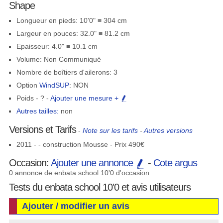
Shape
Longueur en pieds: 10'0" ≡ 304 cm
Largeur en pouces: 32.0" ≡ 81.2 cm
Epaisseur: 4.0" ≡ 10.1 cm
Volume: Non Communiqué
Nombre de boîtiers d'ailerons: 3
Option
WindSUP
: NON
Poids - ? -
Ajouter une mesure +
Autres tailles:
non
Versions et Tarifs
-
Note sur les tarifs
-
Autres versions
2011 - - construction Mousse - Prix 490€
Occasion:
Ajouter une annonce
-
Cote argus
0 annonce de enbata school 10'0 d'occasion
Tests du enbata school 10'0 et avis utilisateurs
Ajouter / modifier un avis