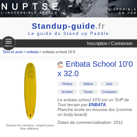
Standup-guide
.fr
Le guide du Stand up Paddle
Inscription / Connexion
menu
Test et avis >
enbata
> enbata school 10'0
Enbata School 10'0
x 32.0
Photos
Vidéos
Avis
Acheter
Tester
Comparer
Le enbata school 10'0 est un SUP de
Tout terrain par
ENBATA
.
Planche école en mousse dur (comme
un body board)
Dates de commercialisation: 2011
Suivant les versions, l'aspect peut
être différent.