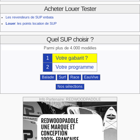
Acheter Louer Tester
Les revendeurs de SUP enbata
Louer
: les points location de SUP
Quel SUP choisir ?
Parmi plus de 4.000 modèles
1
Votre gabarit ?
2
Votre programme
Balade
Surf
Race
EauVive
Nos sélections
Info Partenaire: REDWOODPADDLE