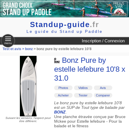
Standup-guide
.fr
Le guide du Stand up Paddle
Inscription / Connexion
menu
Test et avis >
bonz
> bonz pure by estelle lefebure 10'8
Bonz Pure by
estelle lefebure 10'8 x
31.0
Photos
Vidéos
Avis
Acheter
Tester
Comparer
Le bonz pure by estelle lefebure 10'8
est un SUP de Tout type de balade par
BONZ
.
Une planche étravée conçue par Bruce
Suivant les versions, l'aspect peut
Mckee pour Estelle lefebure - Pour la
être différent.
balade et le fitness