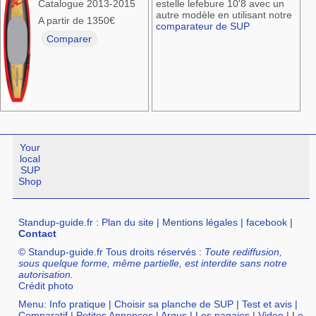
Catalogue 2013-2015
estelle lefebure 10'8 avec un
autre modèle en utilisant notre
A partir de 1350€
comparateur de SUP
Comparer
Your
local
SUP
Shop
Standup-guide.fr
:
Plan du site
|
Mentions légales
|
facebook
|
Contact
© Standup-guide.fr Tous droits réservés :
Toute rediffusion,
sous quelque forme, même partielle, est interdite sans notre
autorisation.
Crédit photo
Menu:
Info pratique
|
Choisir sa planche de SUP
|
Test et avis
|
Comparatif
|
Petites Annonces
|
Argus
|
Les pagaies
|
Video
|
Le