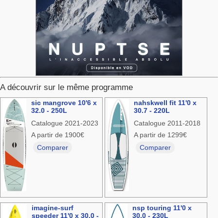
A découvrir sur le même programme
sic mangrove 10'6 x
nahskwell fit 11'0 x
32.0 - 250L
30.7 - 220L
Catalogue 2021-2023
Catalogue 2011-2018
A partir de 1900€
A partir de 1299€
Comparer
Comparer
imagine-surf
nsp touring 11'0 x
speeder 11'0 x 30.0 -
30.0 - 230L