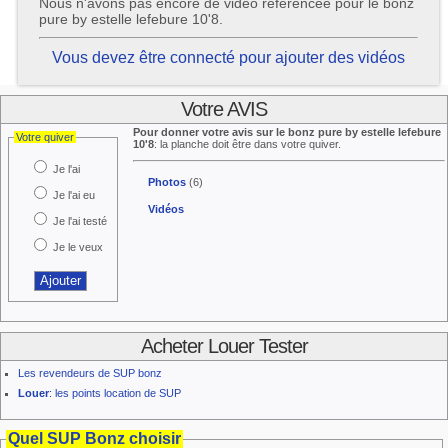
Nous n'avons pas encore de vidéo référencée pour le bonz
pure by estelle lefebure 10'8.
Vous devez être connecté pour ajouter des vidéos
Votre AVIS
Pour donner votre avis sur le bonz pure by estelle lefebure
Votre quiver
10'8
: la planche doit être dans votre quiver.
Je l'ai
Photos
(6)
Je l'ai eu
Vidéos
Je l'ai testé
Je le veux
Acheter Louer Tester
Les revendeurs de SUP bonz
Louer
: les points location de SUP
Quel SUP Bonz choisir