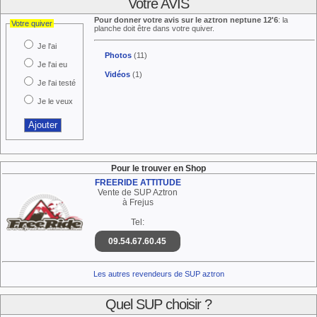
Votre AVIS
Pour donner votre avis sur le aztron neptune 12'6
: la
Votre quiver
planche doit être dans votre quiver.
Je l'ai
Photos
(11)
Je l'ai eu
Vidéos
(1)
Je l'ai testé
Je le veux
Pour le trouver en Shop
FREERIDE ATTITUDE
Vente de SUP Aztron
à Frejus
Tel:
09.54.67.60.45
Les autres revendeurs de SUP aztron
Quel SUP choisir ?