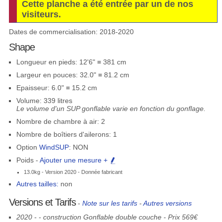
Cette planche a été entrée par un de nos
visiteurs.
Dates de commercialisation: 2018-2020
Shape
Longueur en pieds: 12'6" ≡ 381 cm
Largeur en pouces: 32.0" ≡ 81.2 cm
Epaisseur: 6.0" ≡ 15.2 cm
Volume: 339 litres
Le volume d'un SUP gonflable varie en fonction du gonflage.
Nombre de chambre à air: 2
Nombre de boîtiers d'ailerons: 1
Option
WindSUP
: NON
Poids -
Ajouter une mesure +
13.0kg - Version 2020 - Donnée fabricant
Autres tailles:
non
Versions et Tarifs
-
Note sur les tarifs
-
Autres versions
2020 - - construction Gonflable double couche - Prix 569€