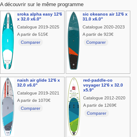
A découvrir sur le même programme
sroka alpha easy 12'6
sic okeanos air 12'6 x
x 32.0 x6.0"
31.0 x6.0"
Catalogue 2019-2025
Catalogue 2020-2023
A partir de 515€
A partir de 923€
Comparer
Comparer
naish air glide 12'6 x
red-paddle-co
32.0 x6.0"
voyager 12'6 x 32.0
x5.9"
Catalogue 2019-2021
Catalogue 2012-2020
A partir de 1070€
A partir de 1269€
Comparer
Comparer