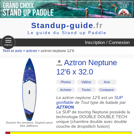
Standup-guide
.fr
Le guide du Stand up Paddle
Inscription / Connexion
menu
Test et avis >
aztron
> aztron neptune 12'6
Aztron Neptune
12'6 x 32.0
Photos
Vidéos
Avis
Acheter
Tester
Comparer
Le aztron neptune 12'6 est un
SUP
gonflable
de Tout type de balade par
AZTRON
.
Le SUP de touring Neptune possède la
technologie DOUBLE DOUBLE TECH
unique (chambre double avec double
Suivant les versions, l'aspect peut
couche de dropstitch fusion)
être différent.