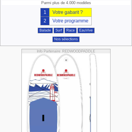
Parmi plus de 4.000 modèles
1
Votre gabarit ?
2
Votre programme
Balade
Surf
Race
EauVive
Nos sélections
Info Partenaire: REDWOODPADDLE