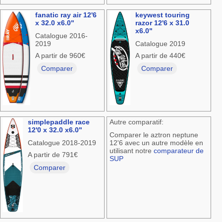
fanatic ray air 12'6
keywest touring
x 32.0 x6.0"
razor 12'6 x 31.0
x6.0"
Catalogue 2016-
2019
Catalogue 2019
A partir de 960€
A partir de 440€
Comparer
Comparer
simplepaddle race
Autre comparatif:
12'0 x 32.0 x6.0"
Comparer le aztron neptune
Catalogue 2018-2019
12'6 avec un autre modèle en
utilisant notre
comparateur de
A partir de 791€
SUP
Comparer