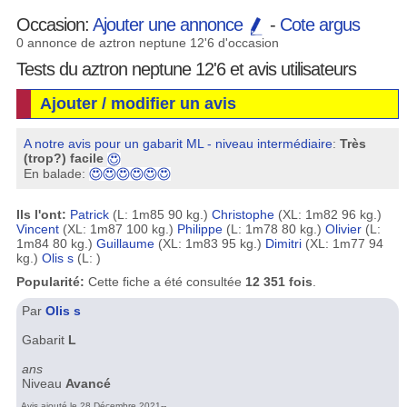
Occasion:
Ajouter une annonce
-
Cote argus
0 annonce de aztron neptune 12'6 d'occasion
Tests du aztron neptune 12'6 et avis utilisateurs
Ajouter / modifier un avis
A notre avis pour un gabarit ML - niveau intermédiaire
:
Très
(trop?) facile
En balade:
Ils l'ont:
Patrick
(L: 1m85 90 kg.)
Christophe
(XL: 1m82 96 kg.)
Vincent
(XL: 1m87 100 kg.)
Philippe
(L: 1m78 80 kg.)
Olivier
(L:
1m84 80 kg.)
Guillaume
(XL: 1m83 95 kg.)
Dimitri
(XL: 1m77 94
kg.)
Olis s
(L: )
Popularité:
Cette fiche a été consultée
12 351 fois
.
Par
Olis s
Gabarit
L
ans
Niveau
Avancé
Avis ajouté le 28 Décembre 2021--