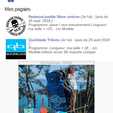
Mes pagaies
Redwood-paddle Wave carbone
(Je l'ai) - [avis du
25 sept. 2018 ] :
Programme: wave / race entrainement Longueur:
ma taille + +15... cm Modèle:
Quickblade Trifecta
(Je l'ai) - [avis du 29 août 2018
] :
Programme: Longueur: ma taille + 18... cm
Modèle:trifecta vector 86 manche conique
Info Partenaire: SROKA