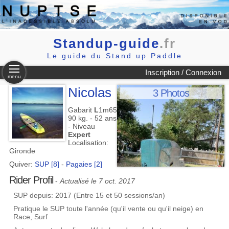
Standup-guide
.fr
Le guide du Stand up Paddle
Inscription / Connexion
menu
Nicolas
3 Photos
Gabarit
L
1m65
90 kg. - 52 ans
- Niveau
Expert
Localisation:
Gironde
Quiver:
SUP [8]
-
Pagaies [2]
Rider Profil
-
Actualisé le 7 oct. 2017
SUP depuis: 2017 (Entre 15 et 50 sessions/an)
Pratique le SUP toute l'année (qu'il vente ou qu'il neige) en
Race, Surf