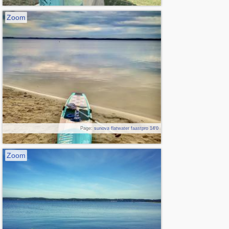
Zoom
Page:
sunova flatwater faastpro 14'0
Zoom