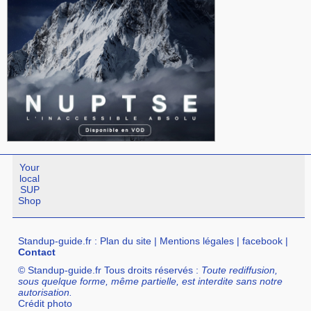
Your
local
SUP
Shop
Standup-guide.fr
:
Plan du site
|
Mentions légales
|
facebook
|
Contact
© Standup-guide.fr Tous droits réservés :
Toute rediffusion,
sous quelque forme, même partielle, est interdite sans notre
autorisation.
Crédit photo