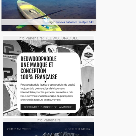
Page:
sunova flatwater faastpro 14'0
Info Partenaire: REDWOODPADDLE
Info Partenaire