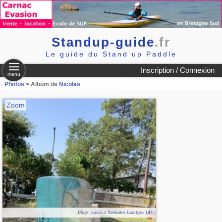
Standup-guide
.fr
Le guide du Stand up Paddle
Inscription / Connexion
menu
Photos
> Album de
Nicolas
Zoom
Page:
sunova flatwater faastpro 14'0