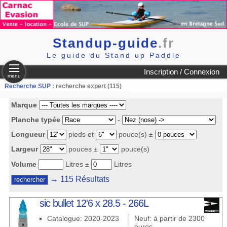
Standup-guide
.fr
Le guide du Stand up Paddle
Inscription / Connexion
menu
Recherche SUP :
recherche expert (115)
Marque
Planche typée
-
Longueur
pieds et
pouce(s) ±
Largeur
pouces ±
pouce(s)
Volume
Litres ±
Litres
→ 115 Résultats
sic bullet 12'6 x 28.5 - 266L
Catalogue: 2020-2023
Neuf: à partir de 2300
euros