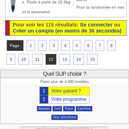
Poids à partir de 10.9kg
Pour la randonnée en mer
et le downwind
Pour voir les 115 résultats:
Se connecter
ou
Créer un compte (en moins de 30 secondes)
Page:
1
2
3
4
5
6
7
8
9
10
11
12
13
14
15
Quel SUP choisir ?
Parmi plus de 4.000 modèles
1
Votre gabarit ?
2
Votre programme
Balade
Surf
Race
EauVive
Nos sélections