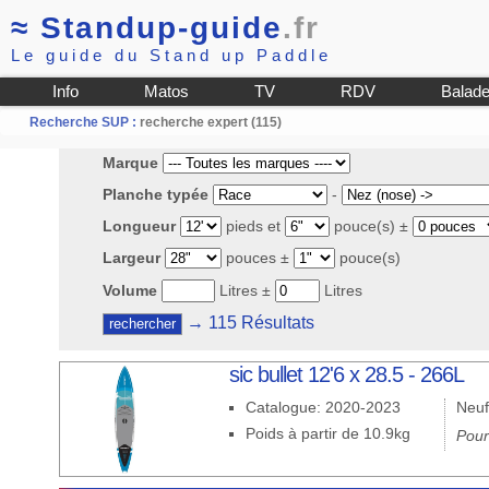
≈
Standup-guide
.fr
Le guide du Stand up Paddle
Info
Matos
TV
RDV
Balad
Recherche SUP :
recherche expert (115)
Marque
Planche typée
-
Longueur
pieds et
pouce(s) ±
Largeur
pouces ±
pouce(s)
Volume
Litres ±
Litres
→ 115 Résultats
sic bullet 12'6 x 28.5 - 266L
Catalogue: 2020-2023
Neuf
Poids à partir de 10.9kg
Pour