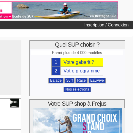
Inscription / Connexion
Quel SUP choisir ?
Parmi plus de 4.000 modèles
1
Votre gabarit ?
2
Votre programme
Balade
Surf
Race
EauVive
Nos sélections
Votre SUP shop à Frejus