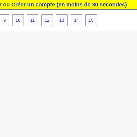
r
ou
Créer un compte (en moins de 30 secondes)
9
10
11
12
13
14
15