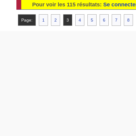
Pour voir les 115 résultats:
Se connecte
Page:
1
2
3
4
5
6
7
8