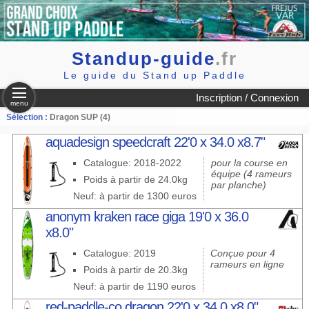
Standup-guide
.fr
Le guide du Stand up Paddle
Inscription / Connexion
menu
Sélection :
Dragon SUP (4)
aquadesign speedcraft 22'0 x 34.0 x8.7"
Catalogue: 2018-2022
pour la course en
équipe (4 rameurs
Poids à partir de 24.0kg
par planche)
Neuf: à partir de 1300 euros
anonym kraken race giga 19'0 x 36.0
x8.0"
Catalogue: 2019
Conçue pour 4
rameurs en ligne
Poids à partir de 20.3kg
Neuf: à partir de 1190 euros
red-paddle-co dragon 22'0 x 34.0 x8.0"