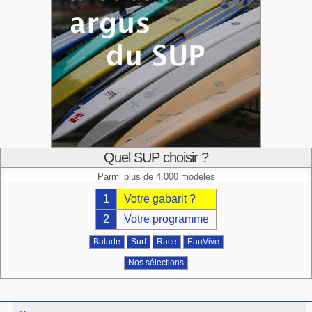
Quel SUP choisir ?
Parmi plus de 4.000 modèles
1
Votre gabarit ?
2
Votre programme
Balade
Surf
Race
EauVive
Nos sélections