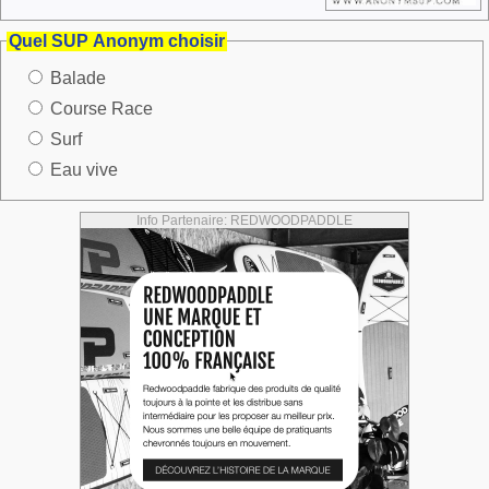
Quel SUP Anonym choisir
Balade
Course Race
Surf
Eau vive
Info Partenaire: REDWOODPADDLE