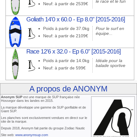
le race et le fun
Neuf: à partir de 2539€
Goliath 14'0 x 60.0 - Ep 8.0" [2015-2016]
Poids à partir de 37.0kg
Pour le surf en
équipe...
Neuf: à partir de 2109€
Race 12'6 x 32.0 - Ep 6.0" [2015-2016]
Poids à partir de 14.0kg
Idéale pour la
balade sportive
Neuf: à partir de 599€
A propos de ANONYM
Anonym SUP
est une marque de SUP française née
Hossegor dans les landes en 2015.
La marque développe une gamme de SUP gonflable et de
Giant SUP.
Les planches sont exclusivement vendues en direct sur le
site de la marque.
Depuis 2018, Anonym fait partie du groupe Zodiac Nautic
Site web:
www.anonymsup.com