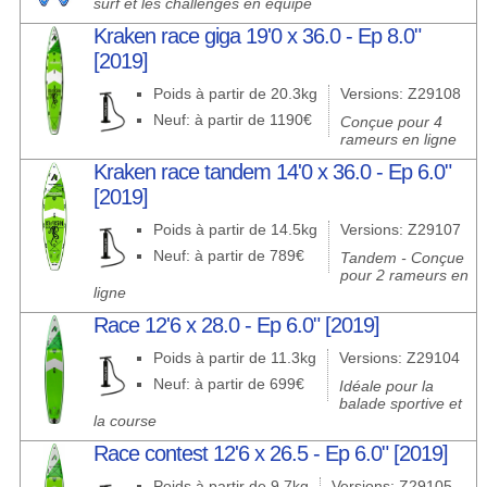
surf et les challenges en équipe
Kraken race giga 19'0 x 36.0 - Ep 8.0"
[2019]
Poids à partir de 20.3kg
Versions: Z29108
Neuf: à partir de 1190€
Conçue pour 4
rameurs en ligne
Kraken race tandem 14'0 x 36.0 - Ep 6.0"
[2019]
Poids à partir de 14.5kg
Versions: Z29107
Neuf: à partir de 789€
Tandem - Conçue
pour 2 rameurs en
ligne
Race 12'6 x 28.0 - Ep 6.0" [2019]
Poids à partir de 11.3kg
Versions: Z29104
Neuf: à partir de 699€
Idéale pour la
balade sportive et
la course
Race contest 12'6 x 26.5 - Ep 6.0" [2019]
Poids à partir de 9.7kg
Versions: Z29105