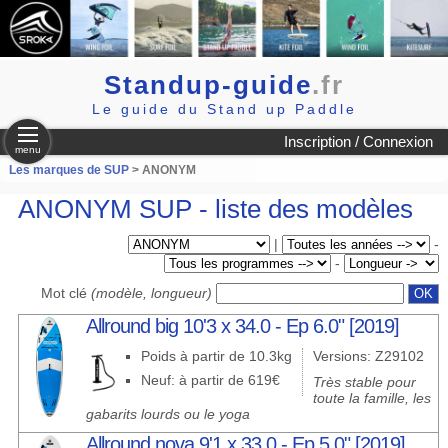
Standup-guide
.fr
Le guide du Stand up Paddle
Inscription / Connexion
menu
Les marques de SUP
> ANONYM
ANONYM SUP - liste des modèles
|
-
-
Mot clé
(modèle, longueur)
Allround big 10'3 x 34.0 - Ep 6.0" [2019]
Poids à partir de 10.3kg
Versions: Z29102
Neuf: à partir de 619€
Très stable pour
toute la famille, les
gabarits lourds ou le yoga
Allround nova 9'1 x 33.0 - Ep 5.0" [2019]