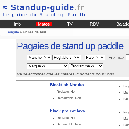
≈
Standup-guide
.fr
Le guide du Stand up Paddle
Info
Matos
TV
RDV
Balad
Pagaie
> Fiches de Test
Pagaies de stand up paddle
-
-
Prix max
Ne sélectionner que les critères importants pour vous.
Blackfish Nootka
Pro
Réglable: Non
Man
Démontable: Non
Pale
black project lava
Pro
Réglable: Non
Man
Démontable: Non
Pale