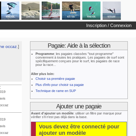
Inscription / Connexion
Pagaie: Aide à la sélection
ne occaz.
]
Programme
: les pagaies classées "tout programme"
conviennent à toutes les pratiques. Les pagaies de surf sont
spécifiquement conçues pour le surf, les pagaies de race
pour la race...
Aller plus loin:
Choisir sa première pagaie
Plus d'info pour choisir sa pagaie
€
Technique de rame en SUP
2019
avis
Ajouter une pagaie
occaz
Avant d'ajouter un modèle
: utiliser un filtre par marque pour
vérifier s'il n'est pas déjà dans la base.
2019
Vous devez être connecté pour
avis
ajouter un modèle
occaz