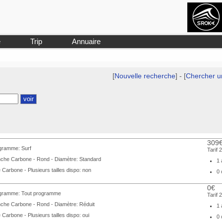
e
Trip
Annuaire
[
Nouvelle recherche
] - [
Chercher u
309
gramme: Surf
Tarif 
che Carbone - Rond - Diamètre: Standard
1 
 Carbone - Plusieurs tailles dispo: non
0 
0€
gramme: Tout programme
Tarif 
che Carbone - Rond - Diamètre: Réduit
1 
 Carbone - Plusieurs tailles dispo: oui
0 