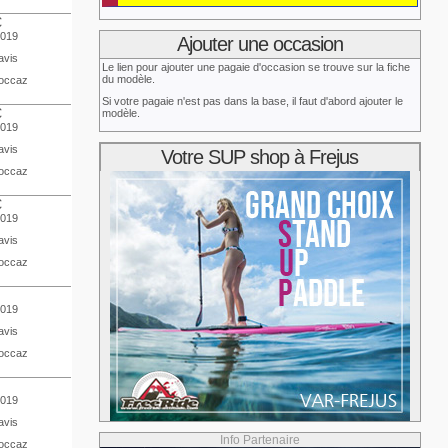
€
2019
Ajouter une occasion
avis
Le lien pour ajouter une pagaie d'occasion se trouve sur la fiche
du modèle.
occaz
Si votre pagaie n'est pas dans la base, il faut d'abord ajouter le
€
modèle.
2019
avis
Votre SUP shop à Frejus
occaz
€
2019
avis
occaz
2019
avis
occaz
2019
avis
Info Partenaire
occaz