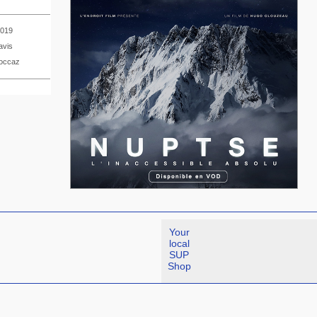
2019
avis
occaz
Your
local
SUP
Shop