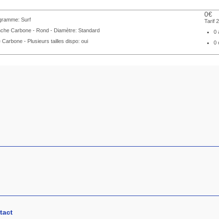
0€
gramme: Surf
Tarif 
che Carbone - Rond - Diamètre: Standard
0 
 Carbone - Plusieurs tailles dispo: oui
0 
tact