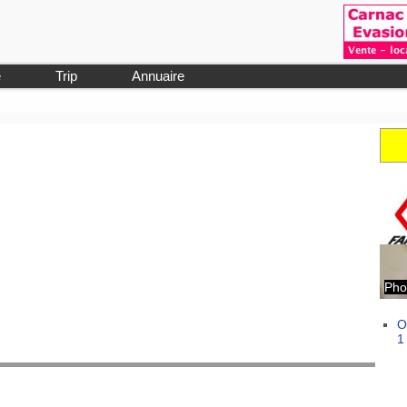
e
Trip
Annuaire
Pho
O
1