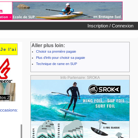
Inscription / Connexion
Aller plus loin:
Je l'ai
Choisir sa première pagaie
Plus d'info pour choisir sa pagaie
Technique de rame en SUP
Info Partenaire: SROKA
tos:2
ccasions: