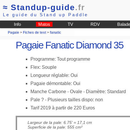
≈
Standup-guide
.fr
Le guide du Stand up Paddle
Info
Matos
TV
RDV
Balad
Pagaie
>
Fiches de test
>
fanatic
Pagaie Fanatic Diamond 35
Programme: Tout programme
Flex: Souple
Longueur réglable: Oui
Pagaie démontable: Oui
Manche Carbone - Ovale - Diamètre: Standard
Pale ? - Plusieurs tailles dispo: non
Tarif 2019 à partir de 220 Euros
Largeur de la pale: 6.75' = 17,1 cm
Superficie de la pale: 555 cm²