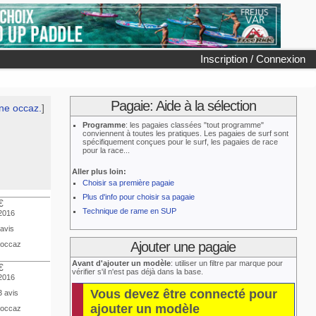
Inscription / Connexion
Pagaie: Aide à la sélection
ne occaz.
]
Programme
: les pagaies classées "tout programme"
conviennent à toutes les pratiques. Les pagaies de surf sont
spécifiquement conçues pour le surf, les pagaies de race
pour la race...
Aller plus loin:
Choisir sa première pagaie
Plus d'info pour choisir sa pagaie
€
Technique de rame en SUP
 2016
 avis
Ajouter une pagaie
 occaz
Avant d'ajouter un modèle
: utiliser un filtre par marque pour
€
vérifier s'il n'est pas déjà dans la base.
 2016
Vous devez être connecté pour
3 avis
ajouter un modèle
 occaz