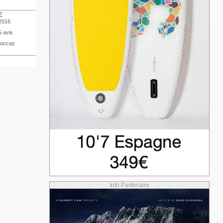
€
 2016
5 avis
 occaz
Info Partenaire