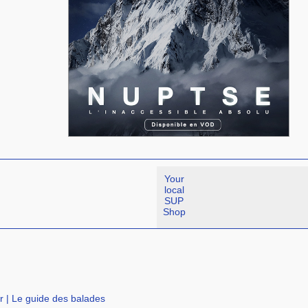
Your
local
SUP
Shop
r
|
Le guide des balades