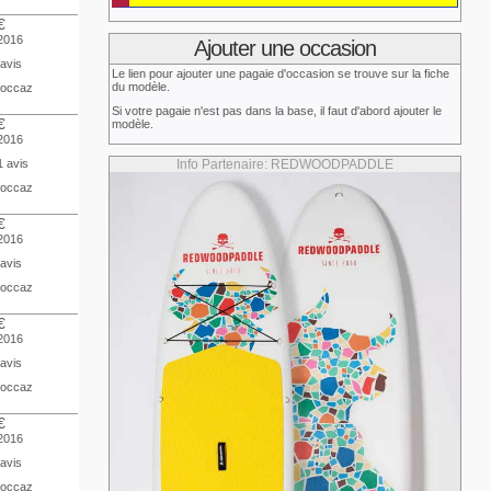
€
 2016
Ajouter une occasion
 avis
Le lien pour ajouter une pagaie d'occasion se trouve sur la fiche
du modèle.
 occaz
Si votre pagaie n'est pas dans la base, il faut d'abord ajouter le
€
modèle.
 2016
1 avis
Info Partenaire: REDWOODPADDLE
 occaz
€
 2016
 avis
 occaz
€
 2016
 avis
 occaz
€
 2016
 avis
 occaz