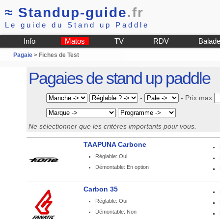
≈
Standup-guide
.fr
Le guide du Stand up Paddle
Info
Matos
TV
RDV
Balad
Pagaie
> Fiches de Test
Pagaies de stand up paddle
-
-
Prix max
Ne sélectionner que les critères importants pour vous.
TAAPUNA Carbone
Réglable: Oui
Démontable: En option
Carbon 35
Réglable: Oui
Démontable: Non