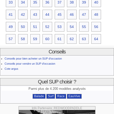
33
34
35
36
37
38
39
40
41
42
43
44
45
46
47
48
49
50
51
52
53
54
55
56
57
58
59
60
61
62
63
64
Conseils
Conseils pour bien acheter un SUP d'occasion
Conseils pour vendre un SUP d'occasion
Cote argus
Quel SUP choisir ?
Parmi plus de 4.200 modèles analysés
Balade
Surf
Race
EauVive
Info Partenaire: REDWOODPADDLE