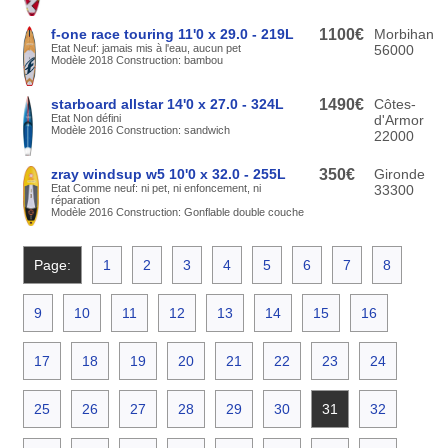
f-one race touring 11'0 x 29.0 - 219L
1100€
Morbihan
Etat Neuf: jamais mis à l'eau, aucun pet
56000
Modèle 2018 Construction: bambou
starboard allstar 14'0 x 27.0 - 324L
1490€
Côtes-
Etat Non défini
d'Armor
Modèle 2016 Construction: sandwich
22000
zray windsup w5 10'0 x 32.0 - 255L
350€
Gironde
Etat Comme neuf: ni pet, ni enfoncement, ni
33300
réparation
Modèle 2016 Construction: Gonflable double couche
Page:
1
2
3
4
5
6
7
8
9
10
11
12
13
14
15
16
17
18
19
20
21
22
23
24
25
26
27
28
29
30
31
32