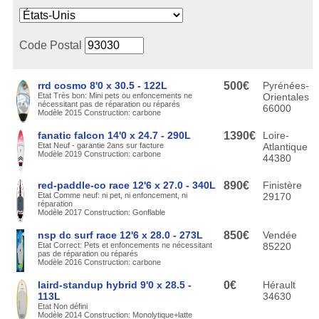
Code Postal
rrd cosmo 8'0 x 30.5 - 122L
500€
Pyrénées-
Etat Très bon: Mini pets ou enfoncements ne
Orientales
nécessitant pas de réparation ou réparés
66000
Modèle 2015 Construction: carbone
fanatic falcon 14'0 x 24.7 - 290L
1390€
Loire-
Etat Neuf - garantie 2ans sur facture
Atlantique
Modèle 2019 Construction: carbone
44380
red-paddle-co race 12'6 x 27.0 - 340L
890€
Finistère
Etat Comme neuf: ni pet, ni enfoncement, ni
29170
réparation
Modèle 2017 Construction: Gonflable
nsp dc surf race 12'6 x 28.0 - 273L
850€
Vendée
Etat Correct: Pets et enfoncements ne nécessitant
85220
pas de réparation ou réparés
Modèle 2016 Construction: carbone
laird-standup hybrid 9'0 x 28.5 -
0€
Hérault
113L
34630
Etat Non défini
Modèle 2014 Construction: Monolytique+latte