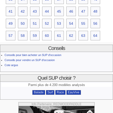
41
42
43
44
45
46
47
48
49
50
51
52
53
54
55
56
57
58
59
60
61
62
63
64
Conseils
Conseils pour bien acheter un SUP d'occasion
Conseils pour vendre un SUP d'occasion
Cote argus
Quel SUP choisir ?
Parmi plus de 4.200 modèles analysés
Balade
Surf
Race
EauVive
Info Partenaire: REDWOODPADDLE