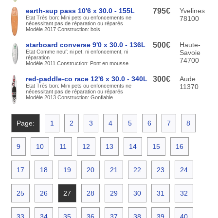
earth-sup pass 10'6 x 30.0 - 155L
795€
Yvelines
Etat Très bon: Mini pets ou enfoncements ne
78100
nécessitant pas de réparation ou réparés
Modèle 2017 Construction: bois
starboard converse 9'0 x 30.0 - 136L
500€
Haute-
Etat Comme neuf: ni pet, ni enfoncement, ni
Savoie
réparation
74700
Modèle 2011 Construction: Pont en mousse
red-paddle-co race 12'6 x 30.0 - 340L
300€
Aude
Etat Très bon: Mini pets ou enfoncements ne
11370
nécessitant pas de réparation ou réparés
Modèle 2013 Construction: Gonflable
Page:
1
2
3
4
5
6
7
8
9
10
11
12
13
14
15
16
17
18
19
20
21
22
23
24
25
26
27
28
29
30
31
32
33
34
35
36
37
38
39
40