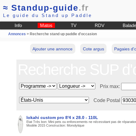
≈
Standup-guide
.fr
Le guide du Stand up Paddle
Info
Matos
TV
RDV
Balad
Annonces
> Recherche stand up paddle d'occasion
Ajouter une annonce
Cote argus
Pagaies d'
Recherche SUP d'
Prix max:
Code Postal
lokahi custom pro 8'4 x 28.0 - 110L
Etat Très bon: Mini pets ou enfoncements ne nécessitant pas de réparatio
Modèle 2015 Construction: Monolytique