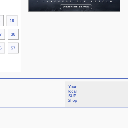
8
19
7
38
6
57
Your
local
SUP
Shop