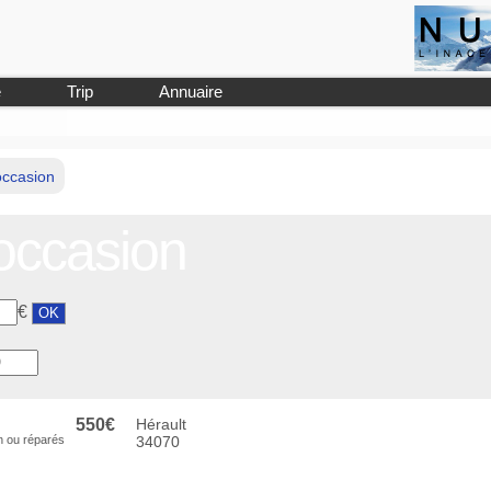
e
Trip
Annuaire
occasion
occasion
€
550€
Hérault
n ou réparés
34070