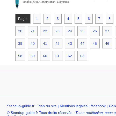
Modèle 2016 Construction: Gonflable
Page:
1
2
3
4
5
6
7
8
20
21
22
23
24
25
26
27
39
40
41
42
43
44
45
46
58
59
60
61
62
63
Standup-guide.fr
:
Plan du site
|
Mentions légales
|
facebook
|
Con
© Standup-guide.fr Tous droits réservés :
Toute rediffusion, sous q