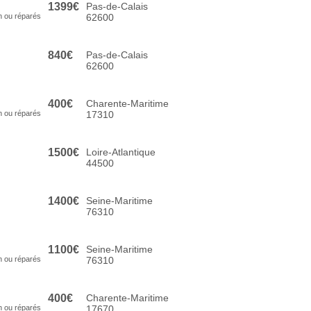
1399€
Pas-de-Calais
n ou réparés
62600
840€
Pas-de-Calais
62600
400€
Charente-Maritime
n ou réparés
17310
1500€
Loire-Atlantique
44500
1400€
Seine-Maritime
76310
1100€
Seine-Maritime
n ou réparés
76310
400€
Charente-Maritime
n ou réparés
17670